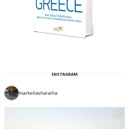
INSTAGRAM
markellasharaiha