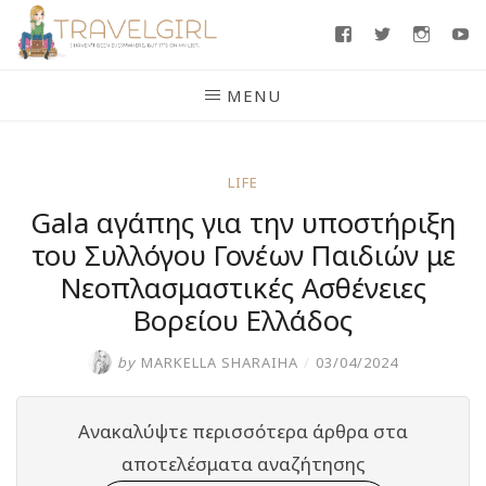
Skip
Facebook
Twitter
Insta
Y
to
content
MENU
LIFE
Gala αγάπης για την υποστήριξη
του Συλλόγου Γονέων Παιδιών με
Νεοπλασμαστικές Ασθένειες
Βορείου Ελλάδος
by
MARKELLA SHARAIHA
/
03/04/2024
Ανακαλύψτε περισσότερα άρθρα στα
αποτελέσματα αναζήτησης