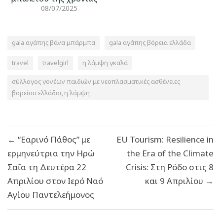
08/07/2025
gala αγάπης βάνα μπάρμπα
gala αγάπης βόρεια ελλάδα
travel
travelgirl
η λάμψη γκαλά
σύλλογος γονέων παιδιών με νεοπλασματικές ασθένειες
βορείου ελλάδος η λάμψη
Πλοήγηση
← “Εαρινό Πάθος” με
EU Tourism: Resilience in
άρθρων
ερμηνεύτρια την Ηρώ
the Era of the Climate
Σαΐα τη Δευτέρα 22
Crisis: Στη Ρόδο στις 8
Απριλίου στον Ιερό Ναό
και 9 Απριλίου →
Αγίου Παντελεήμονος