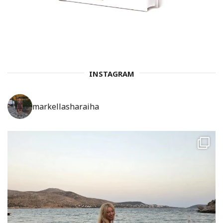
INSTAGRAM
markellasharaiha