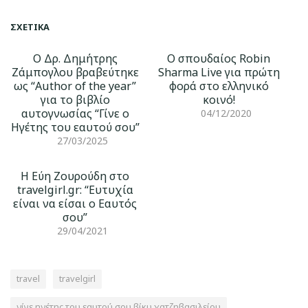
ΣΧΕΤΙΚΆ
Ο Δρ. Δημήτρης
Ο σπουδαίος Robin
Ζάμπογλου βραβεύτηκε
Sharma Live για πρώτη
ως “Author of the year”
φορά στο ελληνικό
για το βιβλίο
κοινό!
αυτογνωσίας “Γίνε ο
04/12/2020
Ηγέτης του εαυτού σου”
27/03/2025
Η Εύη Ζουρούδη στο
travelgirl.gr: “Ευτυχία
είναι να είσαι ο Εαυτός
σου”
29/04/2021
travel
travelgirl
γίνε ηγέτης του εαυτού σου βίκυ χατζηβασιλείου