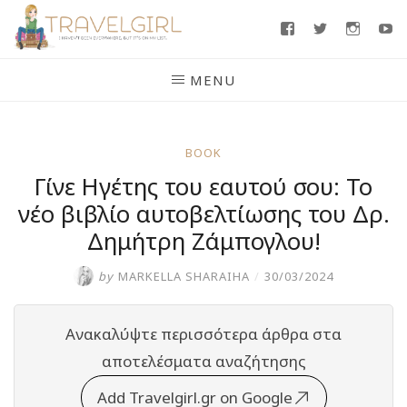
Skip
Facebook
Twitter
Insta
Y
to
content
MENU
BOOK
Γίνε Ηγέτης του εαυτού σου: Το
νέο βιβλίο αυτοβελτίωσης του Δρ.
Δημήτρη Ζάμπογλου!
by
MARKELLA SHARAIHA
/
30/03/2024
Ανακαλύψτε περισσότερα άρθρα στα
αποτελέσματα αναζήτησης
Add Travelgirl.gr on Google