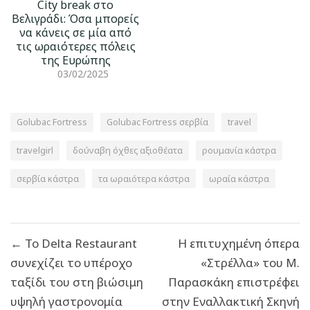
City break στο
Βελιγράδι: Όσα μπορείς
να κάνεις σε μία από
τις ωραιότερες πόλεις
της Ευρώπης
03/02/2025
Golubac Fortress
Golubac Fortress σερβία
travel
travelgirl
δούναβη όχθες αξιοθέατα
ρουμανία κάστρα
σερβία κάστρα
τα ωραιότερα κάστρα
ωραία κάστρα
Πλοήγηση
← Το Delta Restaurant
Η επιτυχημένη όπερα
άρθρων
συνεχίζει το υπέροχο
«Στρέλλα» του Μ.
ταξίδι του στη βιώσιμη
Παρασκάκη επιστρέφει
υψηλή γαστρονομία
στην Εναλλακτική Σκηνή