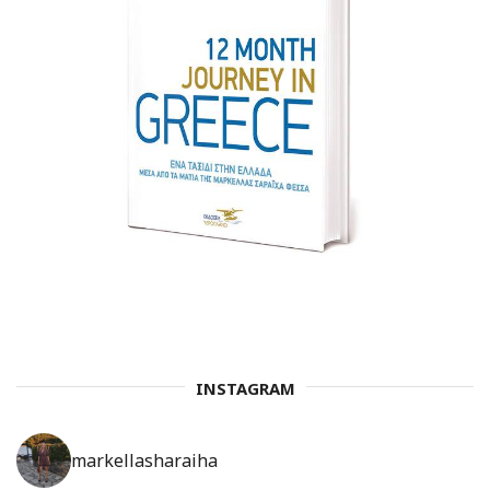
INSTAGRAM
markellasharaiha