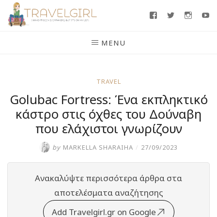
Skip
Facebook
Twitter
Insta
Y
to
content
MENU
TRAVEL
Golubac Fortress: Ένα εκπληκτικό
κάστρο στις όχθες του Δούναβη
που ελάχιστοι γνωρίζουν
by
MARKELLA SHARAIHA
/
27/09/2023
Ανακαλύψτε περισσότερα άρθρα στα
αποτελέσματα αναζήτησης
Add Travelgirl.gr on Google