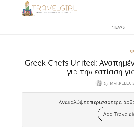
Skip
to
content
NEWS
R
Greek Chefs United: Αγαπημέν
για την εστίαση γ
by
MARKELLA 
Ανακαλύψτε περισσότερα άρθ
Add Travelgi