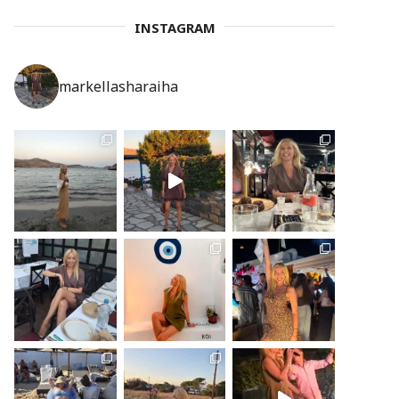
INSTAGRAM
markellasharaiha