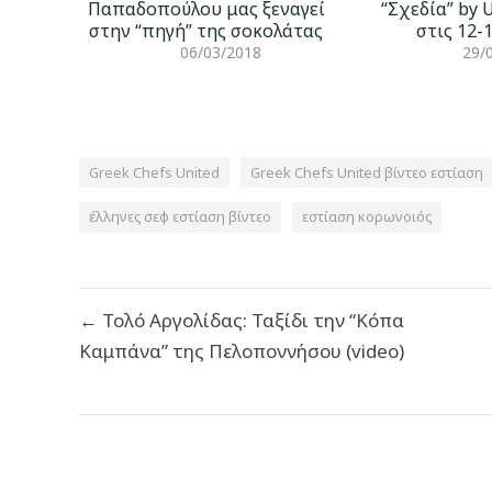
Παπαδοπούλου μας ξεναγεί
“Σχεδία” by 
στην “πηγή” της σοκολάτας
στις 12-
06/03/2018
29/
Greek Chefs United
Greek Chefs United βίντεο εστίαση
έλληνες σεφ εστίαση βίντεο
εστίαση κορωνοιός
Πλοήγηση
← Τολό Αργολίδας: Ταξίδι την “Κόπα
άρθρων
Καμπάνα” της Πελοποννήσου (video)