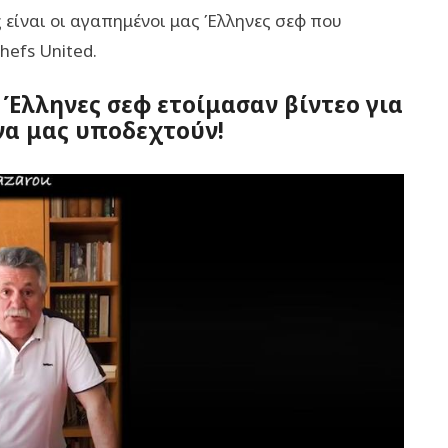
 είναι οι αγαπημένοι μας Έλληνες σεφ που
hefs United.
 Έλληνες σεφ ετοίμασαν βίντεο για
 να μας υποδεχτούν!