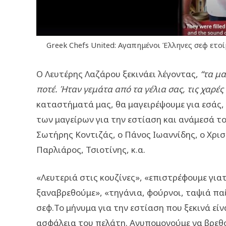
Greek Chefs United: Αγαπημένοι Έλληνες σεφ ετοί
Ο Λευτέρης Λαζάρου ξεκινάει λέγοντας,
“τα μ
ποτέ. Ήταν γεμάτα από τα γέλια σας, τις χαρές
καταστήματά μας, θα μαγειρέψουμε για εσάς, 
των μαγείρων για την εστίαση και ανάμεσά το
Σωτήρης Κοντιζάς, ο Πάνος Ιωαννίδης, ο Χρι
Παρλιάρος, Τσιοτίνης, κ.α.
«Λευτεριά στις κουζίνες», «επιστρέφουμε γιατί
ξαναβρεθούμε», «τηγάνια, φούρνοι, ταψιά παί
σεφ.Το μήνυμα για την εστίαση που ξεκινά εί
ασφάλεια του πελάτη. Ανυπομονούμε να βρεθο