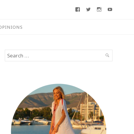
Facebook
Twitter
Instagram
Youtube
OPINIONS
Search
SEARCH
for: