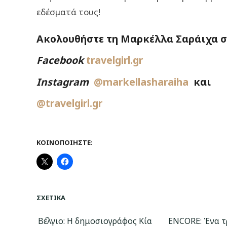
εδέσματά τους!
Ακολουθήστε τη Μαρκέλλα Σαράιχα στ
Facebook
travelgirl.gr
Instagram
@markellasharaiha
και
@travelgirl.gr
ΚΟΙΝΟΠΟΙΉΣΤΕ:
ΣΧΕΤΙΚΆ
Βέλγιο: H δημοσιογράφος Κία
ENCORE: Ένα τ