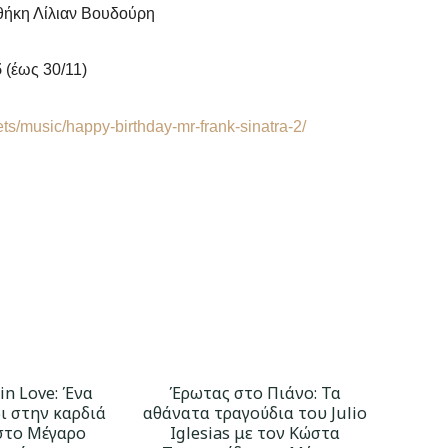
θήκη Λίλιαν Βουδούρη
5
(έως 30/11)
ets/music/happy-birthday-mr-frank-sinatra-2/
 in Love: Ένα
Έρωτας στο Πιάνο: Τα
ι στην καρδιά
αθάνατα τραγούδια του Julio
στο Μέγαρο
Iglesias με τον Κώστα