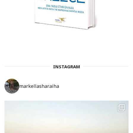
INSTAGRAM
markellasharaiha