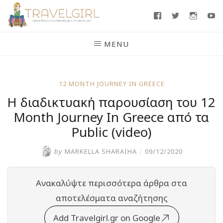
Skip
Facebook
Twitter
Insta
Y
to
content
MENU
12 MONTH JOURNEY IN GREECE
Η διαδικτυακή παρουσίαση του 12
Month Journey In Greece από τα
Public (video)
by
MARKELLA SHARAIHA
/
09/12/2020
Ανακαλύψτε περισσότερα άρθρα στα
αποτελέσματα αναζήτησης
Add Travelgirl.gr on Google