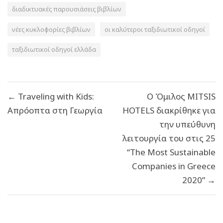
διαδικτυακές παρουσιάσεις βιβλίων
νέες κυκλοφορίες βιβλίων
οι καλύτεροι ταξιδιωτικοί οδηγοί
ταξιδιωτικοί οδηγοί ελλάδα
Πλοήγηση
← Traveling with Kids:
O Όμιλος MITSIS
άρθρων
Απρόοπτα στη Γεωργία
HOTELS διακρίθηκε για
την υπεύθυνη
λειτουργία του στις 25
“The Most Sustainable
Companies in Greece
2020” →