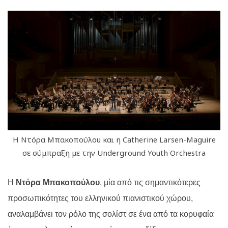
Η Ντόρα Μπακοπούλου και η Catherine Larsen-Maguire
σε σύμπραξη με την Underground Youth Orchestra
Η
Ντόρα Μπακοπούλου
, μία από τις σημαντικότερες
προσωπικότητες του ελληνικού πιανιστικού χώρου,
αναλαμβάνει τον ρόλο της σολίστ σε ένα από τα κορυφαία