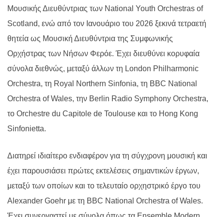
Μουσικής Διευθύντριας των
National Youth Orchestras of
Scotland
, ενώ από τον Ιανουάριο του 2026 ξεκινά τετραετή
θητεία ως Μουσική Διευθύντρια της Συμφωνικής
Ορχήστρας των Νήσων Φερόε. Έχει διευθύνει κορυφαία
σύνολα διεθνώς, μεταξύ άλλων τη
London Philharmonic
Orchestra
, τη
Royal Northern Sinfonia
, τη
BBC National
Orchestra of Wales
, την
Berlin Radio Symphony Orchestra
,
το
Orchestre du Capitole de Toulouse
και το
Hong Kong
Sinfonietta
.
Διατηρεί ιδιαίτερο ενδιαφέρον για τη σύγχρονη μουσική και
έχει παρουσιάσει πρώτες εκτελέσεις σημαντικών έργων,
μεταξύ των οποίων και το τελευταίο ορχηστρικό έργο του
Alexander Goehr
με τη
BBC National Orchestra of Wales
.
Έχει συνεργαστεί με σύνολα όπως τα
Ensemble Modern
,