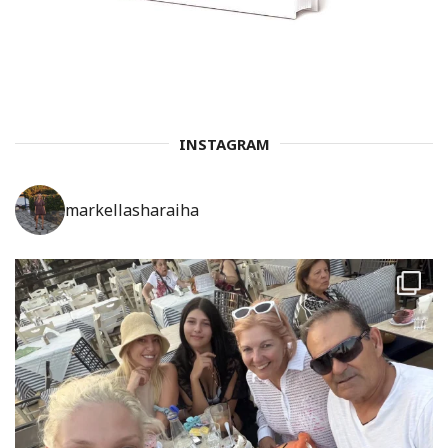
INSTAGRAM
markellasharaiha