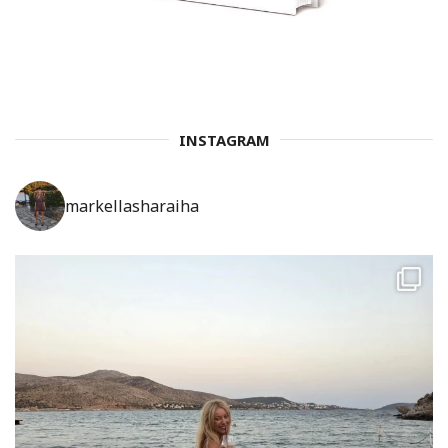
INSTAGRAM
markellasharaiha