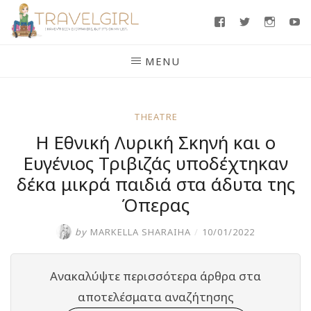
Skip
Facebook
Twitter
Insta
Y
to
content
MENU
THEATRE
Η Εθνική Λυρική Σκηνή και ο
Ευγένιος Τριβιζάς υποδέχτηκαν
δέκα μικρά παιδιά στα άδυτα της
Όπερας
by
MARKELLA SHARAIHA
/
10/01/2022
Ανακαλύψτε περισσότερα άρθρα στα
αποτελέσματα αναζήτησης