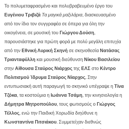
Το πολυμεταφρασμένο και πολυβραβευμένο έργο του
Ευγένιου Τριβιζά
Τα μαγικά μαξιλάρια
,
διασκευασμένο
από τον ίδιο τον συγγραφέα σε όπερα για όλη την
οικογένεια, σε μουσική του
Γιώργου Δούση
,
παρουσιάστηκε για πρώτη φορά με πολύ μεγάλη επιτυχία
από την
Εθνική Λυρική Σκηνή
σε σκηνοθεσία
Νατάσας
Τριανταφύλλη
και μουσική διεύθυνση
Νίκου Βασιλείου
στην
Αίθουσα Σταύρος Νιάρχος
της
ΕΛΣ
στο
Κέντρο
Πολιτισμού Ίδρυμα Σταύρος Νίαρχος.
Στην
εντυπωσιακή αυτή παραγωγή το σκηνικό υπέγραψε η
Τίνα
Τζόκα
,
τα κοστούμια η
Ιωάννα Τσάμη
,
την κινησιολογία η
Δήμητρα Μητροπούλου
,
τους φωτισμούς ο
Γιώργος
Τέλλος
, ενώ την Παιδική Χορωδία διηύθυνε η
Κωνσταντίνα Πιτσιάκου
.
Συμμετείχαν διεθνώς