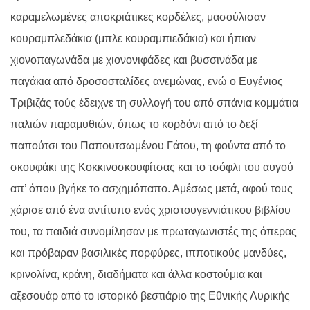
καραμελωμένες αποκριάτικες κορδέλες, μασούλισαν
κουραμπλεδάκια (μπλε κουραμπιεδάκια) και ήπιαν
χιονοπαγωνάδα με χιονονιφάδες και βυσσινάδα με
παγάκια από δροσοσταλίδες ανεμώνας, ενώ ο Ευγένιος
Τριβιζάς τούς έδειχνε τη συλλογή του από σπάνια κομμάτια
παλιών παραμυθιών, όπως το κορδόνι από το δεξί
παπούτσι του Παπουτσωμένου Γάτου, τη φούντα από το
σκουφάκι της Κοκκινοσκουφίτσας και το τσόφλι του αυγού
απ’ όπου βγήκε το ασχημόπαπο. Αμέσως μετά, αφού τους
χάρισε από ένα αντίτυπο ενός χριστουγεννιάτικου βιβλίου
του, τα παιδιά συνομίλησαν με πρωταγωνιστές της όπερας
και πρόβαραν βασιλικές πορφύρες, ιπποτικούς μανδύες,
κρινολίνα, κράνη, διαδήματα και άλλα κοστούμια και
αξεσουάρ από το ιστορικό βεστιάριο της Εθνικής Λυρικής