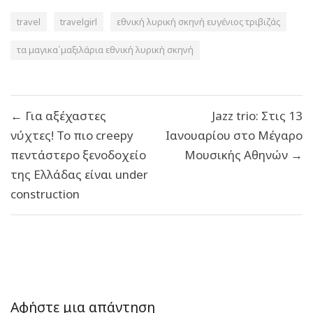
travel
travelgirl
εθνική λυρική σκηνή ευγένιος τριβιζάς
τα μαγικα΄μαξιλάρια εθνική λυρική σκηνή
Πλοήγηση
← Για αξέχαστες
Jazz trio: Στις 13
άρθρων
νύχτες! Το πιο creepy
Ιανουαρίου στο Μέγαρο
πεντάστερο ξενοδοχείο
Μουσικής Αθηνών →
της Ελλάδας είναι under
construction
Αφήστε μια απάντηση