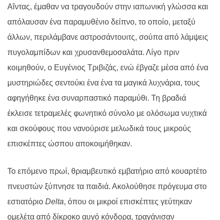
Αΐντας, έμαθαν να τραγουδούν στην ιαπωνική γλώσσα και
απόλαυσαν ένα παραμυθένιο δείπνο, το οποίο, μεταξύ
άλλων, περιλάμβανε αστροσάντουιτς, σούπα από λάμψεις
πυγολαμπίδων και χρυσανθεμοσαλάτα. Λίγο πριν
κοιμηθούν, ο Ευγένιος Τριβιζάς, ενώ έβγαζε μέσα από ένα
μυστηριώδες σεντούκι ένα ένα τα μαγικά λυχνάρια, τους
αφηγήθηκε ένα συναρπαστικό παραμύθι. Τη βραδιά
έκλεισε τετραμελές φωνητικό σύνολο με ολόσωμα νυχτικά
και σκούφους που νανούρισε μελωδικά τους μικρούς
επισκέπτες ώσπου αποκοιμήθηκαν.
Το επόμενο πρωί, θριαμβευτικό εμβατήριο από κουαρτέτο
πνευστών ξύπνησε τα παιδιά. Ακολούθησε πρόγευμα στο
εστιατόριο
Delta
, όπου οι μικροί επισκέπτες γεύτηκαν
ομελέτα από δίκροκο αυγό κόνδορα, τραγάνισαν