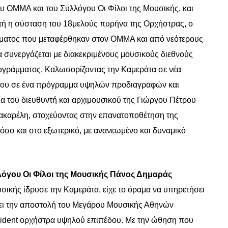
ου ΟΜΜΑ και του Συλλόγου Οι Φίλοι της Μουσικής, και
κτή η σύσταση του 18μελούς πυρήνα της Ορχήστρας, ο
ήματος που μεταφέρθηκαν στον ΟΜΜΑ και από νεότερους
συνεργάζεται με διακεκριμένους μουσικούς διεθνούς
ρογράμματος. Καλωσορίζοντας την Καμεράτα σε νέα
ρου σε ένα πρόγραμμα υψηλών προδιαγραφών και
σία του διευθυντή και αρχιμουσικού της Γιώργου Πέτρου
Βακαρέλη, στοχεύοντας στην επανατοποθέτηση της
όσο και στο εξωτερικό, με ανανεωμένο και δυναμικό
λόγου Οι Φίλοι της Μουσικής Πάνος Δημαράς
σικής ίδρυσε την Καμεράτα, είχε το όραμα να υπηρετήσει
σει την αποστολή του Μεγάρου Μουσικής Αθηνών
ident
ορχήστρα υψηλού επιπέδου. Με την ώθηση που