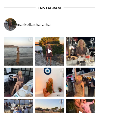
INSTAGRAM
markellasharaiha