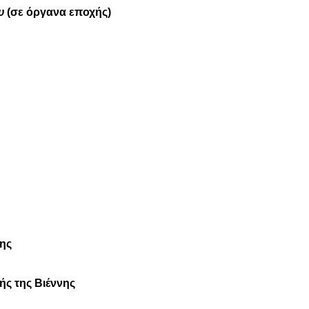
υ
(σε όργανα εποχής)
ης
ής της Βιέννης