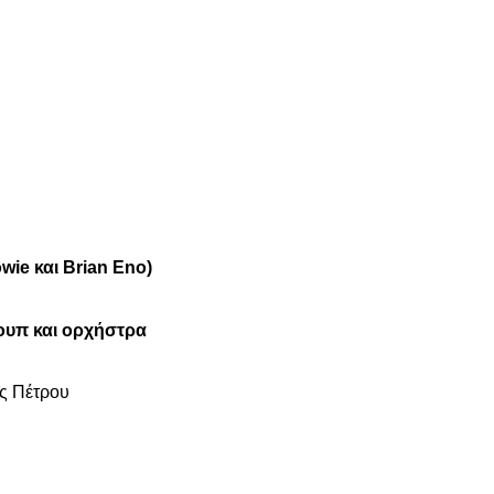
ie και Brian Eno)
ρουπ και ορχήστρα
ς Πέτρου