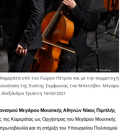
Καμεράτα υπό τον Γιώργο Πέτρου και με την συμμετοχή
αρουσίαση της Ενάτης Συμφωνίας του Μπετόβεν. Μέγαρο
 Αλεξάνδρα Τριάντη 16/03/2021
γανισμού Μεγάρου Μουσικής Αθηνών Νίκος Πιμπλής
ης της Καμεράτας ως Ορχήστρας του Μεγάρου Μουσικής
πρωτοβουλία και τη στήριξη του Υπουργείου Πολιτισμού