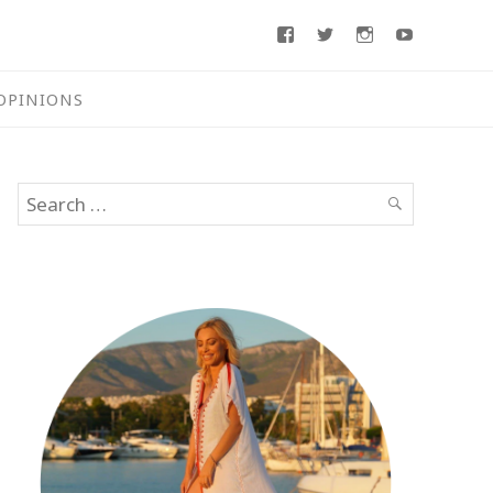
Facebook
Twitter
Instagram
Youtube
OPINIONS
Search
SEARCH
for: