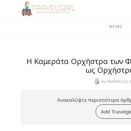
Skip
to
content
NEWS
Η Καμεράτα Ορχήστρα των Φ
ως Ορχήστρα
by
MARKELLA 
Ανακαλύψτε περισσότερα άρθ
Add Travelgi