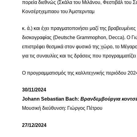
πορεία διεθνώς (Σκάλα του Μιλάνου, Φεστιβάλ του 
Κονσέρτχεμπαου του Άμστερνταμ
κ. ά.) και έχει πραγματοποιήσει μαζί της βραβευμέν
δισκογραφίας (
Deutsche
Grammophon
,
Decca
).
O
Γι
επιστρέφει θεσμικά στον φυσικό της χώρο, το Μέγαρ
για τις συναυλίες και τις δράσεις που προγραμματίζε
Ο προγραμματισμός της καλλιτεχνικής περιόδου 2024
30/11/2024
Johann Sebastian Bach:
Βρανδεμβούργια κοντσ
Μουσική διεύθυνση: Γιώργος Πέτρου
27/12/2024