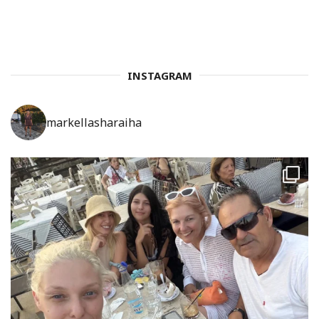
INSTAGRAM
markellasharaiha