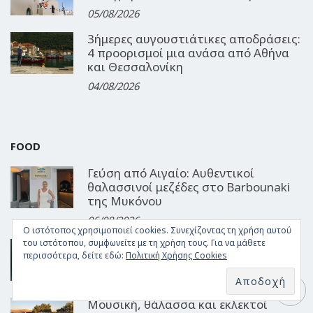
05/08/2026
3ήμερες αυγουστιάτικες αποδράσεις:
4 προορισμοί μια ανάσα από Αθήνα
και Θεσσαλονίκη
04/08/2026
FOOD
Γεύση από Αιγαίο: Αυθεντικοί
θαλασσινοί μεζέδες στο Barbounaki
της Μυκόνου
06/08/2026
Ο ιστότοπος χρησιμοποιεί cookies. Συνεχίζοντας τη χρήση αυτού
του ιστότοπου, συμφωνείτε με τη χρήση τους. Για να μάθετε
Δροσερές συνταγές για 3
περισσότερα, δείτε εδώ:
Πολιτική Χρήσης Cookies
καλοκαιρινά γλυκά!
03/08/2026
Μουσική, θάλασσα και εκλεκτοί