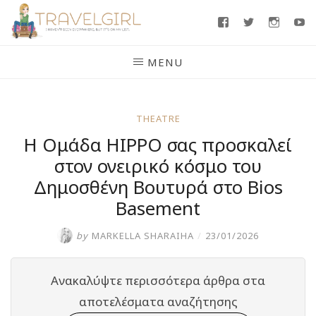
Skip
Facebook
Twitter
Insta
Y
to
content
MENU
THEATRE
Η Ομάδα ΗΙΡΡΟ σας προσκαλεί
στον ονειρικό κόσμο του
Δημοσθένη Βουτυρά στο Bios
Basement
by
MARKELLA SHARAIHA
/
23/01/2026
Ανακαλύψτε περισσότερα άρθρα στα
αποτελέσματα αναζήτησης