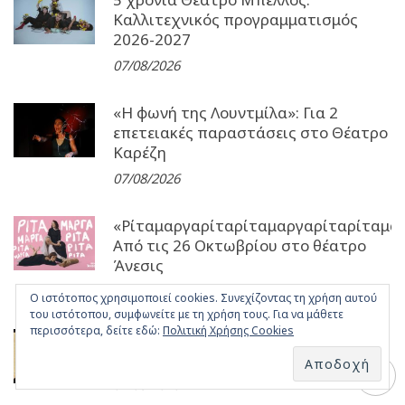
Καλλιτεχνικός προγραμματισμός
2026-2027
07/08/2026
«Η φωνή της Λουντμίλα»: Για 2
επετειακές παραστάσεις στο Θέατρο
Καρέζη
07/08/2026
«Ρίταμαργαρίταρίταμαργαρίταρίταμα
Από τις 26 Οκτωβρίου στο θέατρο
Άνεσις
07/08/2026
Ο ιστότοπος χρησιμοποιεί cookies. Συνεχίζοντας τη χρήση αυτού
του ιστότοπου, συμφωνείτε με τη χρήση τους. Για να μάθετε
περισσότερα, δείτε εδώ:
Πολιτική Χρήσης Cookies
Οι 2 νέες “καυτές” θερινές προβολές
στην ταράτσα του ΕΜΣΤ
07/08/2026