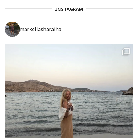
INSTAGRAM
markellasharaiha