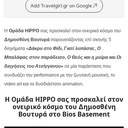
Add Travelgirl.gr on Google
Η
Ομάδα ΗΙΡΡΟ
σας προσκαλεί στον ονειρικό κόσμο του
Δημοσθένη Βουτυρά
παρουσιάζοντας επί σκηνής 5
διηγήματα «
Δάκρυ στο Φίδι
,
Γιατί λυπάσαι;
,
Ο
Μπαλάφας στον παράδεισο
,
Ο Θεός και η μοίρα
και
Οι
διηγήσεις του Ατσίγγανου»
σε
μία παράσταση που
συνδυάζει την
performance
με την ζωντανή μουσική, το
video
art
και το δυσδιάστατο
animation
.
Η Ομάδα ΗΙΡΡΟ σας προσκαλεί στον
ονειρικό κόσμο του Δημοσθένη
Βουτυρά στο Bios Basement