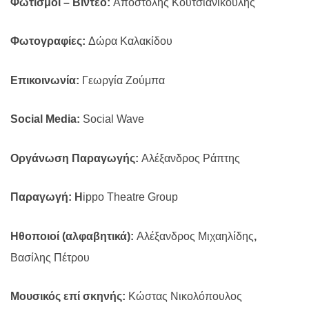
Φωτισμοί – Bίντεο:
Αποστόλης Κουτσιανικούλης
Φωτογραφίες:
Δώρα Καλακίδου
Επικοινωνία:
Γεωργία Ζούμπα
Social Μ
edia
:
Social Wave
Οργάνωση Παραγωγής:
Αλέξανδρος Ράπτης
Παραγωγή: H
ippo Theatre Group
Ηθοποιοί (αλφαβητικά):
Αλέξανδρος
Μιχαηλίδης
,
Βασίλης
Πέτρου
Μουσικός επί σκηνής:
Κώστας
Νικολόπουλος