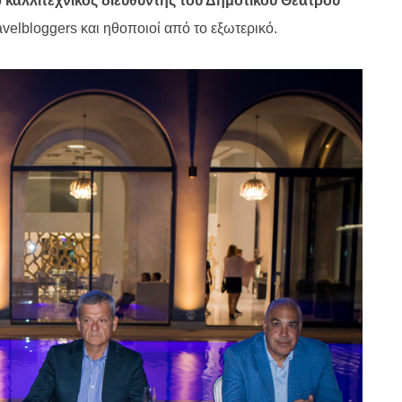
ο
καλλιτεχνικός
διευθυντής του Δημοτικού Θεάτρου
avelbloggers
και ηθοποιοί από το εξωτερικό.