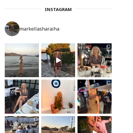
INSTAGRAM
markellasharaiha