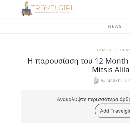
Skip
to
content
NEWS
12 MONTH JOURN
Η παρουσίαση του 12 Month 
Mitsis Alil
by
MARKELLA 
Ανακαλύψτε περισσότερα άρθ
Add Travelgi