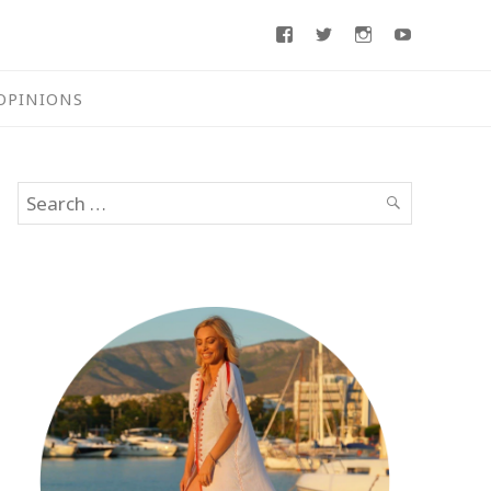
Facebook
Twitter
Instagram
Youtube
OPINIONS
Search
SEARCH
for: