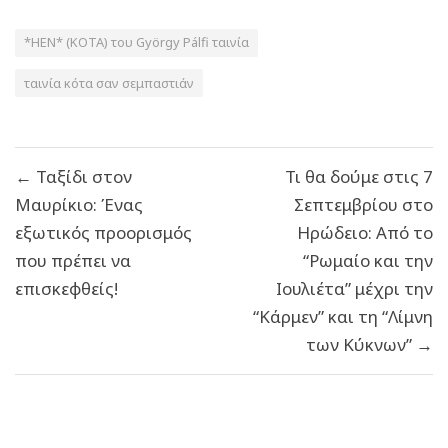
*HEN* (ΚΟΤΑ) του György Pálfi ταινία
ταινία κότα σαν σεμπαστιάν
Πλοήγηση
← Ταξίδι στον
Τι θα δούμε στις 7
άρθρων
Μαυρίκιο: Ένας
Σεπτεμβρίου στο
εξωτικός προορισμός
Ηρώδειο: Από το
που πρέπει να
“Ρωμαίο και την
επισκεφθείς!
Ιουλιέτα” μέχρι την
“Κάρμεν” και τη “Λίμνη
των Κύκνων” →