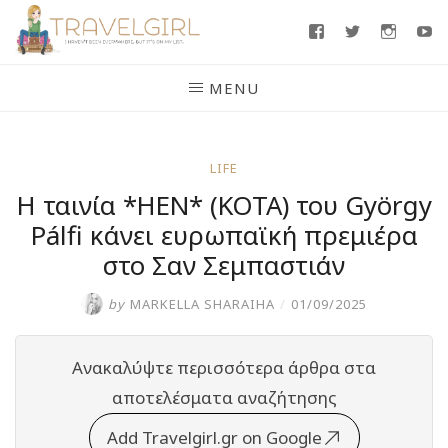
Skip
Facebook
Twitter
Insta
Y
to
content
MENU
LIFE
H ταινία *HEN* (ΚΟΤΑ) του György
Pálfi κάνει ευρωπαϊκή πρεμιέρα
στο Σαν Σεμπαστιάν
by
MARKELLA SHARAIHA
/
01/09/2025
Ανακαλύψτε περισσότερα άρθρα στα
αποτελέσματα αναζήτησης
Add Travelgirl.gr on Google