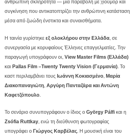
ανθρώπινη σκληρότητα — μια παραβολή με χιούμορ και
συγκίνηση που αντικατοπτρίζει την ανθρώπινη κατάσταση
μέσα από ζωώδη ένστικτα και συναισθήματα.
Η ταινία γυρίστηκε
εξ ολοκλήρου στην Ελλάδα
, σε
συνεργασία με κορυφαίους Έλληνες επαγγελματίες. Την
παραγωγή υπογράφουν οι,
View
Master
Films
(Ελλάδα)
και
Pallas
Film
–
Twenty
Twenty
Vision
(Γερμανία)
. Το
καστ περιλαμβάνει τους
Ιωάννη Κοκιασμένο
,
Μαρία
Διακοπαναγιώτη
,
Αργύρη Πανταζάρα και Αντώνη
Καφετζόπουλο
.
Το σενάριο συνυπογράφουν ο ίδιος ο
Gy
ö
rgy
P
á
lfi
και η
Zs
ó
fia
Ruttkay
, ενώ τη διεύθυνση φωτογραφίας
υπογράφει ο
Γιώργος Καρβέλας
. Η μουσική είναι του