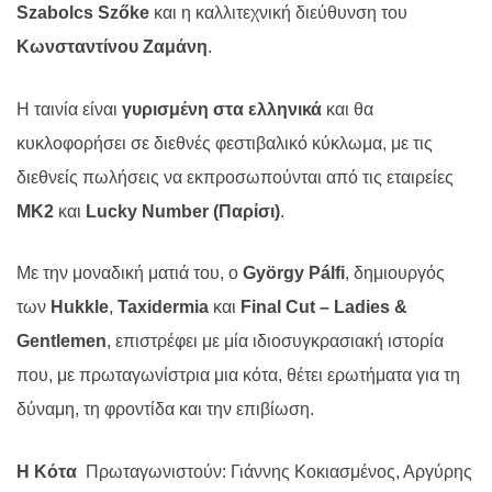
Szabolcs
Sz
ő
ke
και η καλλιτεχνική διεύθυνση του
Κωνσταντίνου Ζαμάνη
.
Η ταινία είναι
γυρισμένη στα ελληνικά
και θα
κυκλοφορήσει σε διεθνές φεστιβαλικό κύκλωμα, με τις
διεθνείς πωλήσεις να εκπροσωπούνται από τις εταιρείες
ΜΚ2
και
Lucky
Number
(Παρίσι)
.
Με την μοναδική ματιά του, ο
Gy
ö
rgy
P
á
lfi
, δημιουργός
των
Hukkle
,
Taxidermia
και
Final
Cut
–
Ladies
&
Gentlemen
, επιστρέφει με μία ιδιοσυγκρασιακή ιστορία
που, με πρωταγωνίστρια μια κότα, θέτει ερωτήματα για τη
δύναμη, τη φροντίδα και την επιβίωση.
Η Κότα
Πρωταγωνιστούν: Γιάννης Κοκιασμένος, Αργύρης