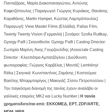
Πανταζάρας, Μαρία Διακοπαναγιώτου, Αντώνης
Καφετζόπουλος | Παραγωγοί: Γιώργος Κυριάκος, Θανάσης
Καραθάνος,
Martin Hampel
, Κώστας Λαμπρόπουλος|
Παραγωγή:
View Master Films
(Ελλάδα),
Pallas Film
,
Twenty Twenty Vision
(Γερμανία) | Σενάριο:
Szofia Ruttkay
,
Gyorgy Palfi
| Σκηνοθεσία:
Gyorgy Palfi
|
Casting Director
:
Σωτηρία Μαρίνη, Άκης Γουρζουλίδης |
Associate Casting
Director
: Κλεοπάτρα Αμπατζόγλου | Διεύθυνση
φωτογραφίας: Γιώργος Καρβέλας | Μοντάζ:
Lemh
é
nyi
R
é
ka
| Σκηνικά: Κωνσταντίνος Ζαμάνης | Κοστούμια:
Βασίλης Μπαρμπαρίγος | Μακιγιάζ: Σίσσυ Πετροπούλου |
Την παγκόσμια διανομή της ταινίας έχουν αναλάβει οι
γαλλικές εταιρείες ΜΚ2 και
Lucky Number
|
Η ταινία
χρηματοδοτείται από:
E
ΚΚΟΜΕΔ, ΕΡΤ,
ZDF
/
ARTE
,
MDM
,
MBB