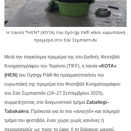
H ταινία *HEN* (ΚΟΤΑ) του György Pálfi κάνει ευρωπαϊκή
πρεμιέρα στο Σαν Σεμπαστιάν
Μετά την παγκόσμια πρεμιέρα της στο Διεθνές Φεστιβάλ
Κινηματογράφου του Τορόντο (
TIFF
), η ταινία
«ΚΟΤΑ»
(
HEN
)
του
Gy
ö
rgy P
á
lfi
θα πραγματοποιήσει την
ευρωπαϊκή της πρεμιέρα στο Φεστιβάλ Κινηματογράφου
του Σαν Σεμπαστιάν (19–27 Σεπτεμβρίου 2025),
συμμετέχοντας στο διαγωνιστικό τμήμα
Zabaltegi
–
Tabakalera
. Πρόκειται για το πιο «ανοιχτό» και τολμηρό
τμήμα του φεστιβάλ, έναν χώρο χωρίς κανόνες ή
περιορισμούς ως προς το ύφος ή τη διάρκεια: μικρού,