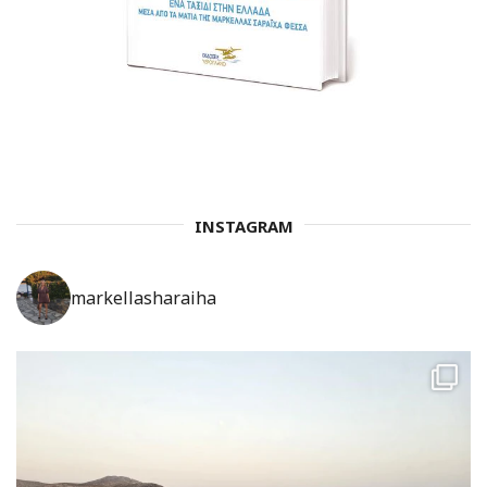
INSTAGRAM
markellasharaiha