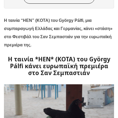
Η ταινία “
HEN
” (
KOTA
) του
Gy
ö
rgy
P
á
lfi
, μια
συμπαραγωγή Ελλάδας και Γερμανίας, κάνει «στάση»
στο Φεστιβάλ του Σαν Σεμπαστιάν για την ευρωπαϊκή
πρεμιέρα της.
H ταινία *HEN* (ΚΟΤΑ) του György
Pálfi κάνει ευρωπαϊκή πρεμιέρα
στο Σαν Σεμπαστιάν