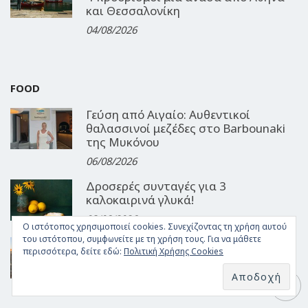
και Θεσσαλονίκη
04/08/2026
FOOD
Γεύση από Αιγαίο: Αυθεντικοί
θαλασσινοί μεζέδες στο Barbounaki
της Μυκόνου
06/08/2026
Δροσερές συνταγές για 3
καλοκαιρινά γλυκά!
03/08/2026
Ο ιστότοπος χρησιμοποιεί cookies. Συνεχίζοντας τη χρήση αυτού
του ιστότοπου, συμφωνείτε με τη χρήση τους. Για να μάθετε
Μουσική, θάλασσα και εκλεκτοί
περισσότερα, δείτε εδώ:
Πολιτική Χρήσης Cookies
μεζέδες: Τα καλοκαιρινά βράδια στο
Ouzeri του GRL
30/07/2026