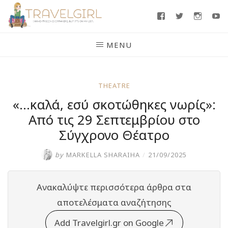
Skip
Facebook
Twitter
Insta
Y
to
content
MENU
THEATRE
«…καλά, εσύ σκοτώθηκες νωρίς»:
Από τις 29 Σεπτεμβρίου στο
Σύγχρονο Θέατρο
by
MARKELLA SHARAIHA
/
21/09/2025
Ανακαλύψτε περισσότερα άρθρα στα
αποτελέσματα αναζήτησης
Add Travelgirl.gr on Google