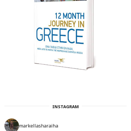
INSTAGRAM
markellasharaiha