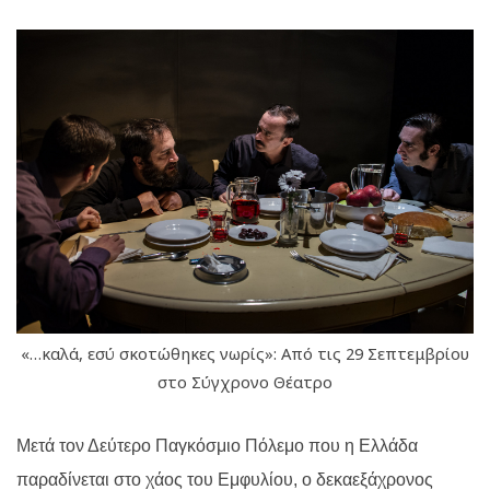
«…καλά, εσύ σκοτώθηκες νωρίς»: Από τις 29 Σεπτεμβρίου
στο Σύγχρονο Θέατρο
Μετά τον Δεύτερο Παγκόσμιο Πόλεμο που η Ελλάδα
παραδίνεται στο χάος του Εμφυλίου, ο δεκαεξάχρονος