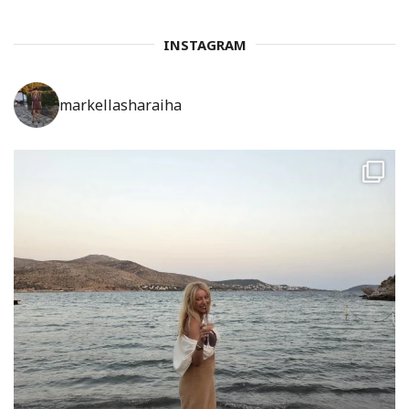
INSTAGRAM
markellasharaiha