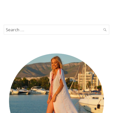
Search
SEAR
for: