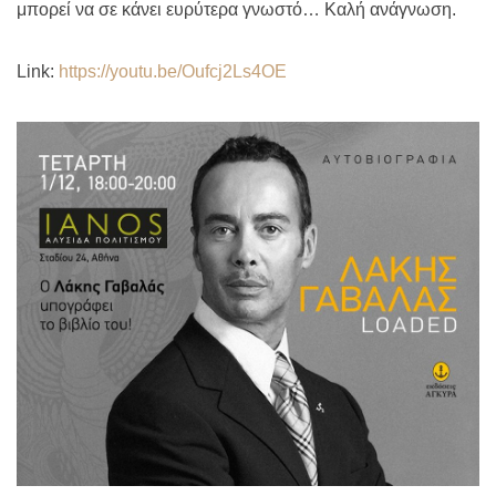
μπορεί να σε κάνει ευρύτερα γνωστό… Καλή ανάγνωση.
Link
:
https
://
youtu
.
be
/
Oufcj
2
Ls
4
OE