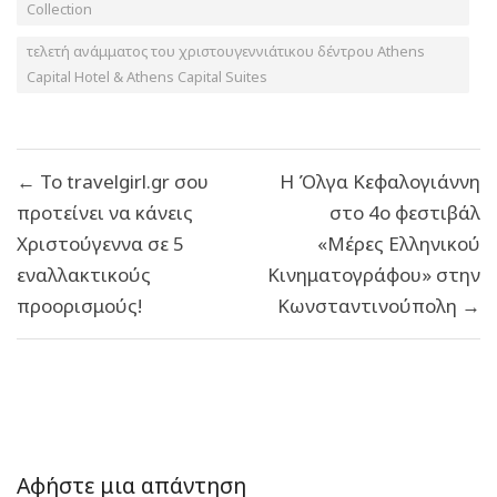
Collection
τελετή ανάμματος του χριστουγεννιάτικου δέντρου Athens
Capital Hotel & Athens Capital Suites
Πλοήγηση
← Το travelgirl.gr σου
Η Όλγα Κεφαλογιάννη
άρθρων
προτείνει να κάνεις
στο 4ο φεστιβάλ
Χριστούγεννα σε 5
«Μέρες Ελληνικού
εναλλακτικούς
Κινηματογράφου» στην
προορισμούς!
Κωνσταντινούπολη →
Αφήστε μια απάντηση