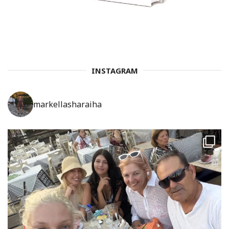
INSTAGRAM
markellasharaiha