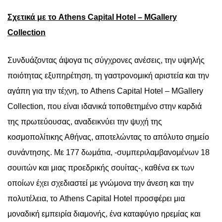
Σχετικά
με
το
Athens Capital Hotel – MGallery
Collection
Συνδυάζοντας άψογα τις σύγχρονες ανέσεις, την υψηλής
ποιότητας εξυπηρέτηση, τη γαστρονομική αριστεία και την
αγάπη για την τέχνη, το
Athens
Capital
Hotel
–
MGallery
Collection
, που είναι ιδανικά τοποθετημένο στην καρδιά
της πρωτεύουσας, α
ναδεικνύει την ψυχή της
κοσμοπολίτικης Αθήνας, αποτελώντας το απόλυτο σημείο
συνάντησης.
Με 177 δωμάτια, -συμπεριλαμβανομένων 18
σουιτών και μιας προεδρικής σουίτας-, καθένα εκ των
οποίων έχει σχεδιαστεί με γνώμονα την άνεση και την
πολυτέλεια, το
Athens
Capital
Hotel
προσφέρει μια
μοναδική εμπειρία διαμονής, ένα καταφύγιο ηρεμίας και