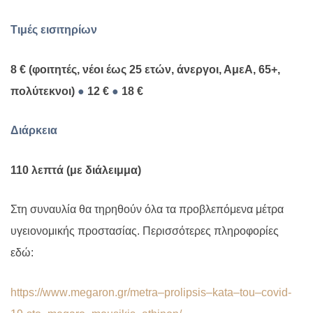
Τιμές εισιτηρίων
8 € (φοιτητές, νέοι έως 25 ετών, άνεργοι, ΑμεΑ, 65+,
πολύτεκνοι)
●
12 €
●
18 €
Διάρκεια
110 λεπτά (με διάλειμμα)
Στη συναυλία θα τηρηθούν όλα τα προβλεπόμενα μέτρα
υγειονομικής προστασίας. Περισσότερες πληροφορίες
εδώ:
https
://
www
.
megaron
.
gr
/
metra
–
prolipsis
–
kata
–
tou
–
covid
-