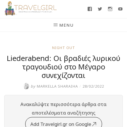
Skip
Facebook
Twitter
Insta
Y
to
content
MENU
NIGHT OUT
Liederabend: Οι βραδιές λυρικού
τραγουδιού στο Μέγαρο
συνεχίζονται
by
MARKELLA SHARAIHA
/
28/02/2022
Ανακαλύψτε περισσότερα άρθρα στα
αποτελέσματα αναζήτησης
Add Travelgirl.gr on Google