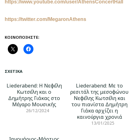
https
://
www
.
youtube
.
com
/
user
/
AthensConcertHall
https
://
twitter
.
com
/
MegaronAthens
ΚΟΙΝΟΠΟΙΉΣΤΕ:
ΣΧΕΤΙΚΆ
Liederabend: Η Νεφέλη
Liederabend: Με το
Κωτσέλη και ο
ρεσιτάλ της μεσοφώνου
Δημήτρης Γιάκας στο
Νεφέλης Κωτσέλη και
Μέγαρο Μουσικής
του πιανίστα Δημήτρη
Γιάκα αρχίζει η
26/12/2024
καινούργια χρονιά
13/01/2025
Ιανουάριος-Μάρτιος