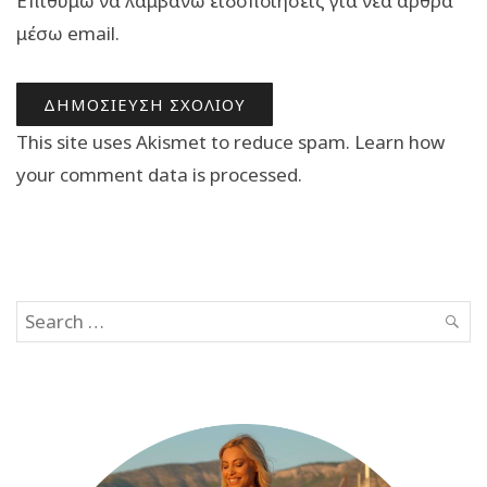
Επιθυμώ να λαμβάνω ειδοποιήσεις για νέα άρθρα
μέσω email.
This site uses Akismet to reduce spam.
Learn how
your comment data is processed.
Search
SEAR
for: