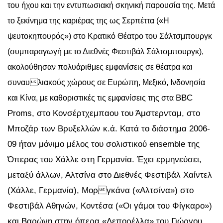
του ήχου και την εντυπωσιακή σκηνική παρουσία της. Μετά
το ξεκίνημα της καριέρας της ως Σερπέττα («Η
ψευτοκηπουρός») στο Κρατικό Θέατρο του Σάλτσμπουργκ
(συμπαραγωγή με το Διεθνές Φεστιβάλ Σάλτσμπουργκ),
ακολούθησαν πολυάριθμες εμφανίσεις σε θέατρα και
συναυλιακούς χώρους σε Ευρώπη, Μεξικό, Ινδονησία
BBC
και Κίνα, με καθοριστικές τις εμφανίσεις της στα
Proms
, στο Κονσέρτχεμπαου του Άμστερνταμ, στο
Μποζάρ των Βρυξελλών κ.ά. Κατά το διάστημα 2006-
09 ήταν μόνιμο μέλος του σολιστικού
ensemble
της
Όπερας του Χάλλε στη Γερμανία. Έχει ερμηνεύσει,
μεταξύ άλλων, Αλτσίνα στο Διεθνές Φεστιβάλ Χαίντελ
(Χάλλε, Γερμανία), Μοργκάνα («Αλτσίνα») στο
Φεστιβάλ Αθηνών, Κοντέσα («Οι γάμοι του Φίγκαρο»)
και Βαρώνη στην όπερα «Λεπορέλλα» του Γιώργου