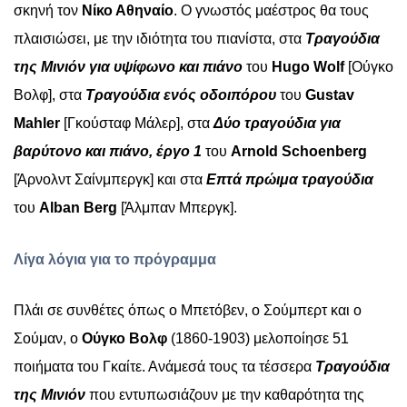
σκηνή τον
Νίκο Αθηναίο
. Ο γνωστός μαέστρος θα τους
πλαισιώσει, με την ιδιότητα του πιανίστα, στα
Τραγούδια
της Μινιόν για υψίφωνο και πιάνο
του
Hugo
Wolf
[
O
ύγκο
Βολφ], στα
Τραγούδια ενός οδοιπόρου
του
Gustav
Mahler
[Γκούσταφ Μάλερ],
στα
Δύο τραγούδια για
βαρύτονο και πιάνο, έργο 1
του
Arnold Schoenberg
[Άρνολντ Σαίνμπεργκ]
και στα
Επτά πρώιμα τραγούδια
του
Alban Berg
[Άλμπαν Μπεργκ].
Λίγα λόγια για το πρόγραμμα
Πλάι σε συνθέτες όπως ο Μπετόβεν, ο Σούμπερτ και ο
Σούμαν, o
Ούγκο Βολφ
(1860-1903) μελοποίησε 51
ποιήματα του Γκαίτε. Ανάμεσά τους τα τέσσερα
Τραγούδια
της Μινιόν
που εντυπωσιάζουν με την καθαρότητα της