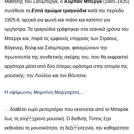
Μαθητής του Σαίνμπεργκ, ο
Άλμπαν Μπεργκ
(1885-1935)
συνέθεσε τα
Επτά πρώιμα τραγούδια
κατά την περίοδο
1905-8, αρχικά για φωνή και πιάνο και κατόπιν για
ορχήστρα. Τα τραγούδια γράφτηκαν στα νεανικά χρόνια του
Μπεργκ και, παρά τις εμφανείς επιρροές των Στράους,
Βάγκνερ, Βολφ και Σαίνμπεργκ, φανερώνουν την
πρωτοτυπία της συνθετικής σκέψης του, που θα εκφραστεί
αργότερα μέσα από δύο όπερες-ορόσημα στην ιστορία της
μουσικής: την
Λούλου
και τον
Βόυτσεκ
.
Η υψίφωνος Μυρσίνη Μαργαρίτη…
…
διαθέτει ευρύ ρεπερτόριο που εκτείνεται από το Μπαρόκ
έως τη σύγχρονη μουσική. Ο διεθνής Τύπος έχει
εκθειάσει τη μουσικότητα, τη δεξιοτεχνία, την καθαρότητα