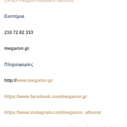
19-
sto
–
megaro
–
mousikis
–
athinon
/
Eισιτήρια
210 72 82 333
megaron
.
gr
Πληροφορίες
http
://
www
.
megaron
.
gr
https
://
www
.
facebook
.
com
/
megaron
.
gr
https
://
www
.
instagram
.
com
/
megaron
_
athens
/