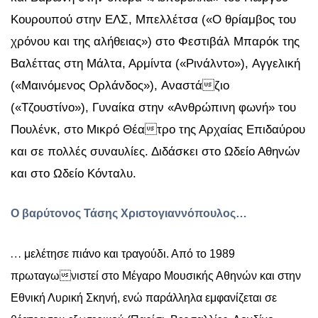
Κουρουπού στην ΕΛΣ, Μπελλέτσα («Ο θρίαμβος του
χρόνου και της αλήθειας») στο Φεστιβάλ Μπαρόκ της
Βαλέττας στη Μάλτα, Αρμίντα («Ρινάλντο»),
A
γγελική
(«Μαινόμενος Ορλάνδος»),
A
ναστάζιο
(«Τζουστίνο»), Γυναίκα στην «Ανθρώπινη φωνή» του
Πουλένκ, στο Μικρό Θέατρο της Αρχαίας Επιδαύρου
και σε πολλές συναυλίες. Διδάσκει στο Ωδείο Αθηνών
και στο Ωδείο Κόνταλυ.
Ο βαρύτονος Τάσης Χριστογιαννόπουλος…
…
μελέτησε πιάνο και τραγούδι. Από το 1989
πρωταγωνιστεί στο Μέγαρο Μουσικής Αθηνών και στην
Εθνική Λυρική Σκηνή, ενώ παράλληλα εμφανίζεται σε