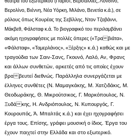
θέατρα του εξωτερικού (Παρίσι, Βερσαλλίες, Λονδίνο,
Βερολίνο, Βιέννη, Νέα Υόρκη, Μιλάνο, Βενετία κ.ά.), σε
ρόλους όπως Κουρέας της Σεβίλλης, Ντον Τζοβάννι,
Μάκβεθ, Φάλσταφ κ.ά. Το βιογραφικό του περιλαμβάνει
ακόμη ηχογραφήσεις με πολλές όπερες («Τραβιάτα»,
κ.ά.) καθώς και με
«Φάλσταφ», «Ταμερλάνος», «Ξέρξης»
τραγούδια των Σαιν-Σανς, Γκουνό, Λαλό, Αν, Φρανς
και άλλων συνθετών, αρκετές από τις οποίες έχουν
βραβευτεί διεθνώς. Παράλληλα συνεργάζεται με
έλληνες συνθέτες (Ν. Μαμαγκάκης, Μ. Χατζιδάκις, Μ.
Θεοδωράκης, Θ. Μικρούτσικος, Γ. Μαρκόπουλος, Ν.
Ξυδάκης, Η. Ανδριόπουλος, Ν. Κυπουργός, Γ.
Κουρουπός, Ά. Μπαλτάς κ.ά.) και έχει ηχογραφήσει
έργα τους. Επίσης, γράφει μουσική ο ίδιος. Έργα του
έχουν παιχτεί στην Ελλάδα και στο εξωτερικό.