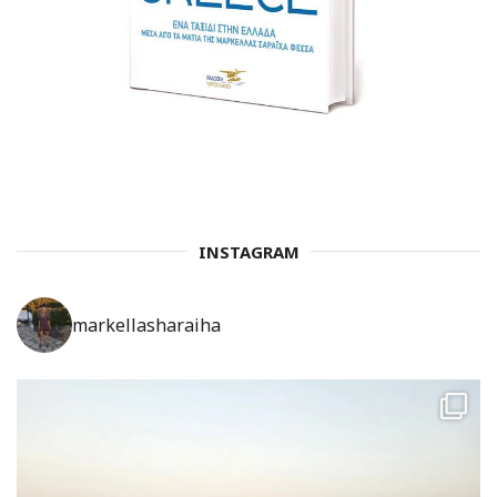
INSTAGRAM
markellasharaiha