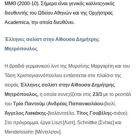
ΜΜΘ (2000-10). Σήμερα είναι γενικός καλλιτεχνικός
διευθυντής του Ωδείου Αθηνών και της Ορχήστρας
Academica, την οποία διευθύνει.
Έλληνες σολίστ στην Αίθουσα Δημήτρης
Μητρόπουλος
Η βραδιά γερμανικού λιντ της Μυρσίνης Μαργαρίτη και του
Τάση Χριστογιαννόπουλου εντάσσεται στο πλαίσιο της
σειράς
Έλληνες σολίστ στην Αίθουσα Δημήτρης
Μητρόπουλος,
η οποία συνεχίζεται στις
23/3
με το ρεσιτάλ
του
Τρίο Παντούμ
(
Ανδρέας Παπανικολάου-
βιολί,
Άγγελος Λιακάκης-
βιολοντσέλο,
Τίτος Γουβέλης-
πιάνο).
Στο πρόγραμμα, έργα
Liszt
[Λιστ],
Schnittke
[Σνίτκε] και
Mendelssohn
[Μέντελσον].