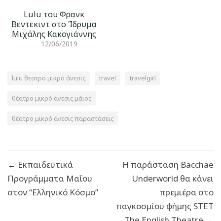
Lulu του Φρανκ
Βεντεκιντ στο Ίδρυμα
Μιχάλης Κακογιάννης
12/06/2019
lulu θεατρο μικρό άνεσις
travel
travelgirl
θέατρο μικρό άνεσις μάιος
θέατρο μικρό άνεσις παραστάσεις
Πλοήγηση
← Εκπαιδευτικά
Η παράσταση Bacchae
άρθρων
Προγράμματα Μαΐου
Underworld θα κάνει
στον “Ελληνικό Κόσμο”
πρεμιέρα στο
παγκοσμίου φήμης STET
The English Theatre →