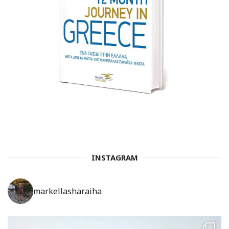
INSTAGRAM
markellasharaiha