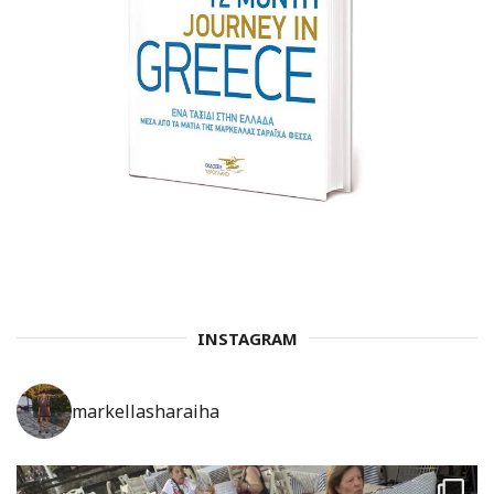
INSTAGRAM
markellasharaiha