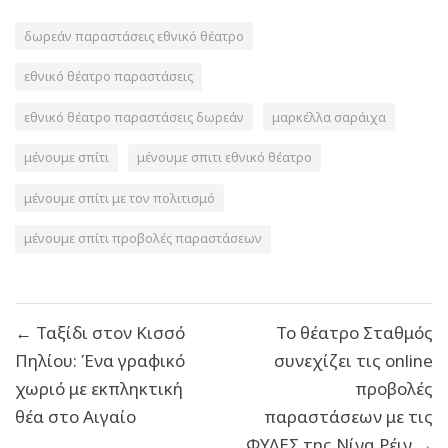
δωρεάν παραστάσεις εθνικό θέατρο
εθνικό θέατρο παραστάσεις
εθνικό θέατρο παραστάσεις δωρεάν
μαρκέλλα σαράιχα
μένουμε σπίτι
μένουμε σπιτι εθνικό θέατρο
μένουμε σπίτι με τον πολιτισμό
μένουμε σπίτι προβολές παραστάσεων
Πλοήγηση
← Ταξίδι στον Κισσό
Το θέατρο Σταθμός
άρθρων
Πηλίου: Ένα γραφικό
συνεχίζει τις οnline
χωριό με εκπληκτική
προβολές
θέα στο Αιγαίο
παραστάσεων με τις
ΦΥΛΕΣ της Νίνα Ρέιν →