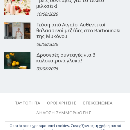
Τρεις συνταγές για το τέλειο
μιλκσέικ!
10/08/2026
Γεύση από Αιγαίο: Αυθεντικοί
θαλασσινοί μεζέδες στο Barbounaki
της Μυκόνου
06/08/2026
Δροσερές συνταγές για 3
καλοκαιρινά γλυκά!
03/08/2026
ΤΑΥΤΌΤΗΤΑ
ΌΡΟΙ ΧΡΉΣΗΣ
ΕΠΙΚΟΙΝΩΝΊΑ
ΔΉΛΩΣΗ ΣΥΜΜΌΡΦΩΣΗΣ
Copyright © 2017-2026, Travelgirl.gr | All rights reserved.
Ο ιστότοπος χρησιμοποιεί cookies. Συνεχίζοντας τη χρήση αυτού