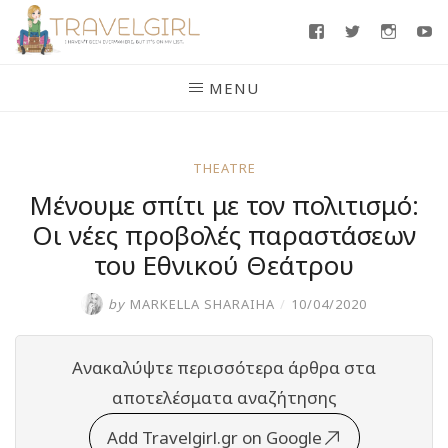
Skip
Facebook
Twitter
Insta
Y
to
content
MENU
THEATRE
Μένουμε σπίτι με τον πολιτισμό:
Οι νέες προβολές παραστάσεων
του Εθνικού Θεάτρου
by
MARKELLA SHARAIHA
/
10/04/2020
Ανακαλύψτε περισσότερα άρθρα στα
αποτελέσματα αναζήτησης
Add Travelgirl.gr on Google