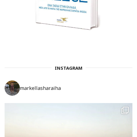
INSTAGRAM
markellasharaiha