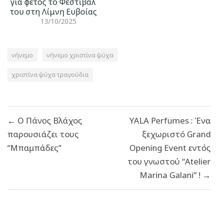
για φέτος το Φεστιβάλ
του στη Λίμνη Ευβοίας
13/10/2025
νήνεμο
νήνεμο χριστίνα ψύχα
χριστίνα ψύχα τραγούδια
Πλοήγηση
← Ο Πάνος Βλάχος
YALA Perfumes : Ένα
άρθρων
παρουσιάζει τους
ξεχωριστό Grand
“Μπαμπάδες”
Opening Event εντός
του γνωστού “Atelier
Marina Galani” ! →