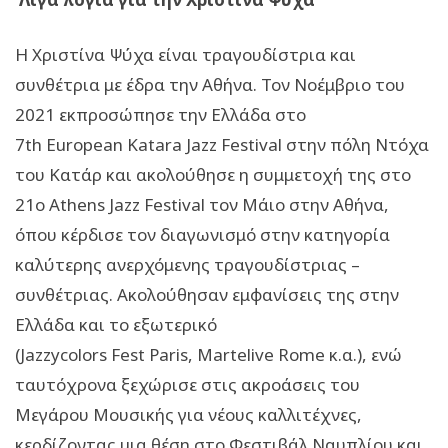
Η Χριστίνα Ψύχα είναι τραγουδίστρια και
συνθέτρια με έδρα την Αθήνα. Τον Νοέμβριο του
2021 εκπροσώπησε την Ελλάδα στο
7
th European Katara Jazz Festival
στην πόλη Ντόχα
του Κατάρ και ακολούθησε η συμμετοχή της στο
21ο
Athens Jazz Festival
τον Μάιο στην Αθήνα,
όπου κέρδισε τον διαγωνισμό στην κατηγορία
καλύτερης ανερχόμενης τραγουδίστριας –
συνθέτριας. Ακολούθησαν εμφανίσεις της στην
Ελλάδα και το εξωτερικό
(
Jazzycolors Fest Paris
,
Martelive Rome
κ.α.), ενώ
ταυτόχρονα ξεχώρισε στις ακροάσεις του
Μεγάρου Μουσικής για νέους καλλιτέχνες,
κερδίζοντας μια θέση στο Φεστιβάλ Ναυπλίου και