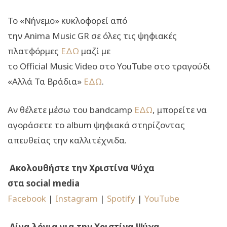
Το «Νήνεμο» κυκλοφορεί από
την Anima Music GR
σε όλες τις ψηφιακές
πλατφόρμες
ΕΔΩ
μαζί με
το
Official Music Video
στο
YouTube
στο τραγούδι
«Αλλά Τα Βράδια»
ΕΔΩ
.
Αν θέλετε μέσω του
bandcamp
ΕΔΩ
, μπορείτε να
αγοράσετε το
album
ψηφιακά στηρίζοντας
απευθείας την καλλιτέχνιδα.
Ακολουθήστε την Χριστίνα Ψύχα
στα
social
media
Facebook
|
Instagram
|
Spotify
|
YouTube
Λίγα λόγια για την Χριστίνα Ψύχα