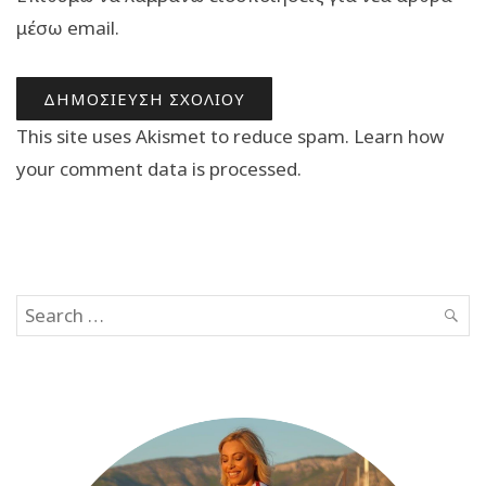
μέσω email.
This site uses Akismet to reduce spam.
Learn how
your comment data is processed.
Search
SEAR
for: