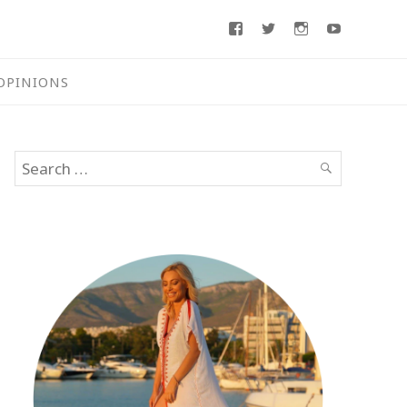
Facebook
Twitter
Instagram
Youtube
OPINIONS
Search
SEARCH
for: