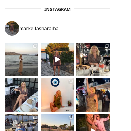
INSTAGRAM
markellasharaiha