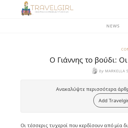
Skip
to
content
NEWS
CO
Ο Γιάννης το βούδι: O
by
MARKELLA 
Ανακαλύψτε περισσότερα άρθ
Add Travelgi
Οι τέσσερις τυχεροί που κερδίσουν από μία 