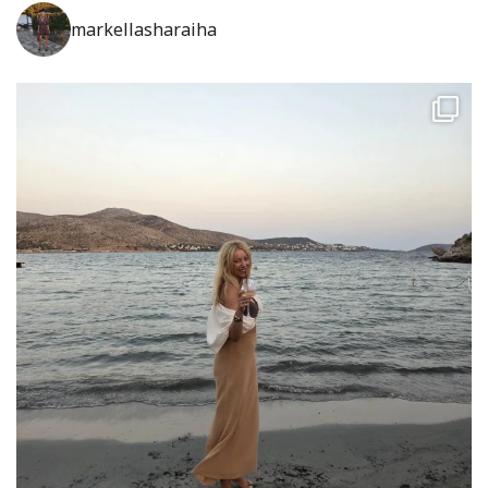
markellasharaiha