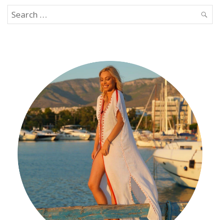
Search
SEAR
for: