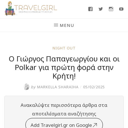
Skip
Facebook
Twitter
Insta
Y
to
content
MENU
NIGHT OUT
Ο Γιώργος Παπαγεωργίου και οι
Polkar για πρώτη φορά στην
Κρήτη!
by
MARKELLA SHARAIHA
/
05/02/2025
Ανακαλύψτε περισσότερα άρθρα στα
αποτελέσματα αναζήτησης
Add Travelgirl.gr on Google