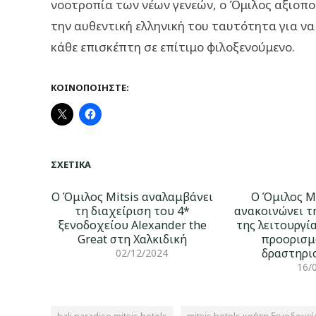
νοοτροπία των νέων γενεών, ο Όμιλος αξιοποι
την αυθεντική ελληνική του ταυτότητα για ν
κάθε επισκέπτη σε επίτιμο φιλοξενούμενο.
ΚΟΙΝΟΠΟΙΉΣΤΕ:
ΣΧΕΤΙΚΆ
Ο Όμιλος Mitsis αναλαμβάνει
Ο Όμιλος Mi
τη διαχείριση του 4*
ανακοινώνει τ
ξενοδοχείου Alexander the
της λειτουργί
Great στη Χαλκιδική
προορισμ
δραστηρι
02/12/2024
16/
bali paradise mitsis hotels
mitsis hotels κρήτη ξενοδοχεί