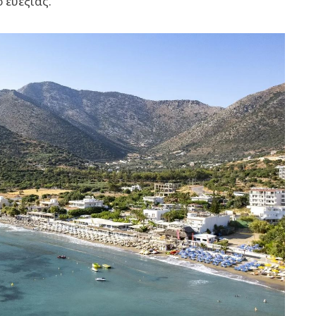
 ευεξίας.