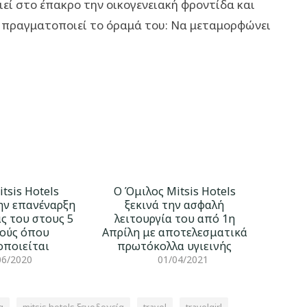
εί στο έπακρο την οικογενειακή φροντίδα και
α πραγματοποιεί το όραμά του: Να μεταμορφώνει
tsis Hotels
Ο Όμιλος Mitsis Hotels
ην επανέναρξη
ξεκινά την ασφαλή
ας του στους 5
λειτουργία του από 1η
ούς όπου
Απρίλη με αποτελεσματικά
οποιείται
πρωτόκολλα υγιεινής
06/2020
01/04/2021
α
mitsis hotels ξενοδοχεία
travel
travelgirl