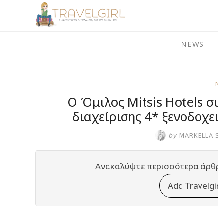
Skip
to
content
NEWS
Ο Όμιλος Mitsis Hotels 
διαχείρισης 4* ξενοδοχ
by
MARKELLA 
Ανακαλύψτε περισσότερα άρθ
Add Travelgi