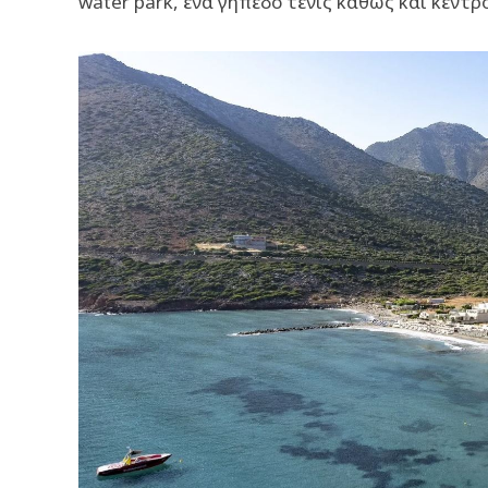
water park, ένα γήπεδο τένις καθώς και κέντρο