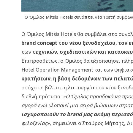
Ο Όμιλος Mitsis Hotels συνάπτει νέα 10ετή συμφω
Ο Όμιλος Mitsis Hotels θα συμβάλει στο συν
brand concept του νέου ξενοδοχείου, τον
των
τεχνικών, σχεδιαστικών και κατασκε
Επιπροσθέτως, ο Όμιλος θα αξιοποιήσει πλή
Hotel Operation Management και των ψηφια
κρατήσεων, η βάση δεδομένων των πελατώ
στόχο τη βέλτιστη λειτουργία του νέου ξενο
διεθνή πρότυπα.
«Ο Όμιλος προσδοκά να προσ
αγορά ενώ υλοποιεί μια σειρά βιώσιμων στρατ
ισχυροποιούν το
brand
μας ακόμη περισσό
φιλοξενίας»,
σημειώνει ο Σταύρος Μήτσης, Διε