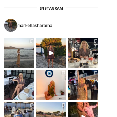
INSTAGRAM
markellasharaiha