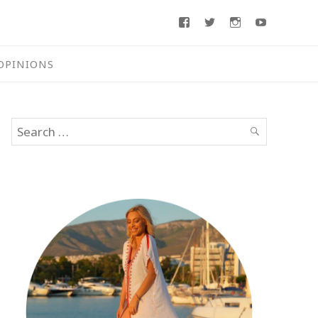
Facebook
Twitter
Instagram
Youtube
OPINIONS
Search
SEARCH
for: