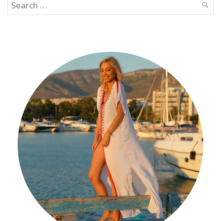
Search
SEAR
for: