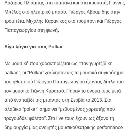
Λάζαρος Πλιάμπας στα τύμπανα και στα κρουστά, Γιάννης
Μπέλος στο ηλεκτρικό μπάσο, Γιώργος Αβραμίδης στην
τρομπέτα, Μιχάλης Καρανίκος στο τρομπόνι και Γιώργος
Παπαγεωργίου στη φωνή.
Λίγα λόγια για τους Polkar
Με μουσική που χαρακτηρίζεται ως “πανηγυρτζίδικη
balkan”, oι “Polkar” ξεκίνησαν ως το μουσικό συγκρότημα
του ηθοποιού Γιώργου Παπαγεωργίου έχοντας δίπλα του
τον μουσικό Γιάννη Κυρατσό. Πήραν το όνομα τους μετά
από ένα ταξίδι της μπάντας στη Σερβία το 2013. Στα
σλάβικα “polkar” σημαίνει “μεθυσμένος χορευτής που
τραγουδάει φάλτσα”. Στα live τους έχουν ως άξονα τη
δημιουργία μιας ανοιχτής μουσικοθεατρικής performance