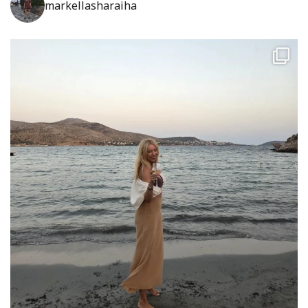
markellasharaiha