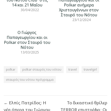
του Νότου Club” στις
Παπαγεωργίου και οι
14 και 21 Μαΐου
Polkar ανήμερα
Χριστουγέννων στον
30/04/2022
Σταυρό του Νότου
23/12/2024
Ο Γιώργος
Παπαγεωργίου και οι
Polkar στον Σταυρό του
Νότου
13/03/2025
polkar
polkar σταυρός του νότου
travel
travelgirl
σταυρός του νότου πρόγραμμα
Πλοήγηση
← Eλπίς Πατρίδος: Η
Το δικαστικό θρίλερ
άρθρων
νέα όπερα του Γιώργου
TERROR επιστρέφει: Οι