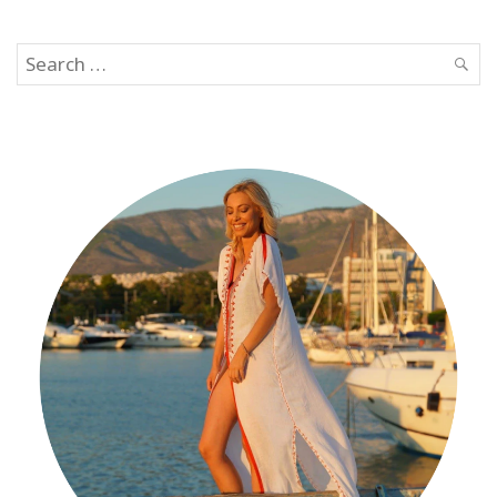
Search
SEAR
for: