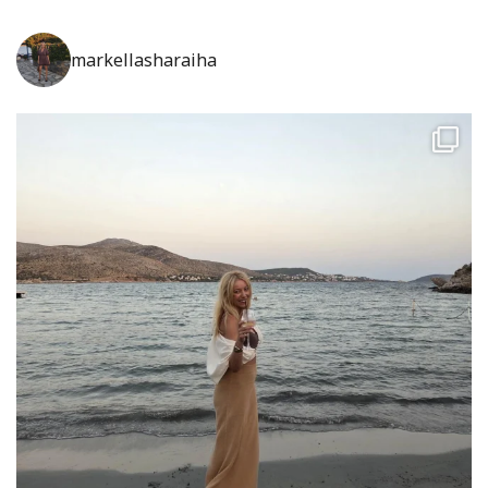
markellasharaiha