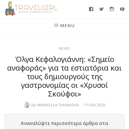
Skip
Facebook
Twitter
Insta
Y
to
content
MENU
NEWS
Όλγα Κεφαλογιάννη: «Σημείο
αναφοράς» για τα εστιατόρια και
τους δημιουργούς της
γαστρονομίας οι «Χρυσοί
Σκούφοι»
by
MARKELLA SHARAIHA
/
11/03/2025
Ανακαλύψτε περισσότερα άρθρα στα