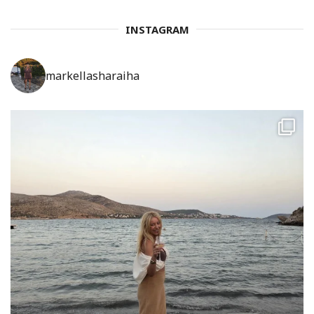
INSTAGRAM
markellasharaiha