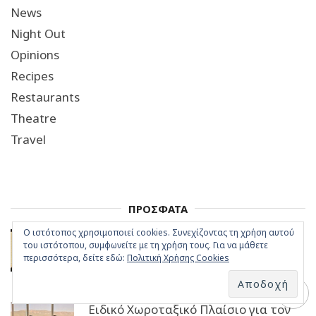
News
Night Out
Opinions
Recipes
Restaurants
Theatre
Travel
ΠΡΟΣΦΑΤΑ
Ο ιστότοπος χρησιμοποιεί cookies. Συνεχίζοντας τη χρήση αυτού
Οι 2 νέες “καυτές” θερινές προβολές
του ιστότοπου, συμφωνείτε με τη χρήση τους. Για να μάθετε
στην ταράτσα του ΕΜΣΤ
περισσότερα, δείτε εδώ:
Πολιτική Χρήσης Cookies
07/08/2026
Ειδικό Χωροταξικό Πλαίσιο για τον