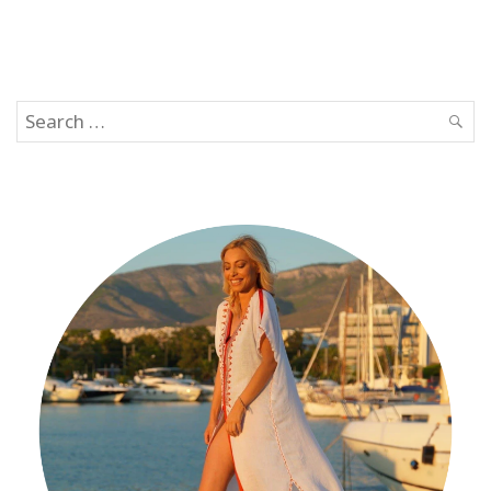
Search
SEAR
for: