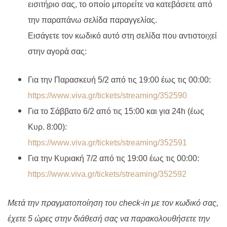
εισιτήριο σας, το οποίο μπορείτε να κατεβάσετε από
την παραπάνω σελίδα παραγγελίας.
Εισάγετε τον κωδικό αυτό στη σελίδα που αντιστοιχεί
στην αγορά σας:
Για την Παρασκευή 5/2 από τις 19:00 έως τις 00:00:
https
://
www
.
viva
.
gr
/
tickets
/
streaming
/352590
Για το Σάββατο 6/2 από τις 15:00 και για 24
h
(έως
Κυρ. 8:00):
https
://
www
.
viva
.
gr
/
tickets
/
streaming
/352591
Για την Κυριακή 7/2 από τις 19:00 έως τις 00:00:
https://www.viva.gr/tickets/streaming/352592
Μετά την πραγματοποίηση του check-in με τον κωδικό σας,
έχετε 5 ώρες στην διάθεσή σας να παρακολουθήσετε την