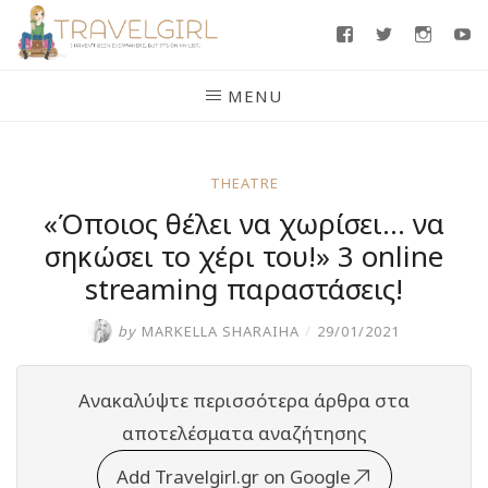
Skip
Facebook
Twitter
Insta
Y
to
content
MENU
THEATRE
«Όποιος θέλει να χωρίσει… να
σηκώσει το χέρι του!» 3 online
streaming παραστάσεις!
by
MARKELLA SHARAIHA
/
29/01/2021
Ανακαλύψτε περισσότερα άρθρα στα
αποτελέσματα αναζήτησης
Add Travelgirl.gr on Google