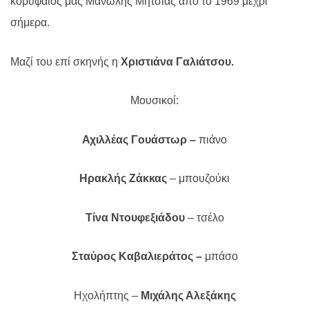
κορυφαίος μας Μανώλης Μητσιάς από το 1969 μέχρι
σήμερα.
Μαζί του επί σκηνής η
Χριστιάνα Γαλιάτσου.
Μουσικοί:
Αχιλλέας Γουάστωρ –
πιάνο
Ηρακλής Ζάκκας
– μπουζούκι
Τίνα Ντουφεξιάδου
– τσέλο
Σταύρος Καβαλιεράτος –
μπάσο
Ηχολήπτης –
Μιχάλης Αλεξάκης