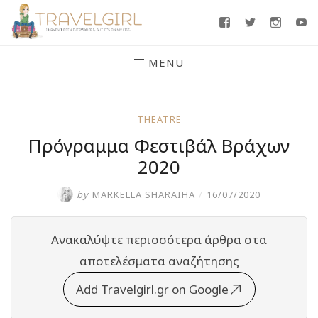
Skip
Facebook
Twitter
Insta
Y
to
content
MENU
THEATRE
Πρόγραμμα Φεστιβάλ Βράχων
2020
by
MARKELLA SHARAIHA
/
16/07/2020
Ανακαλύψτε περισσότερα άρθρα στα
αποτελέσματα αναζήτησης
Add Travelgirl.gr on Google