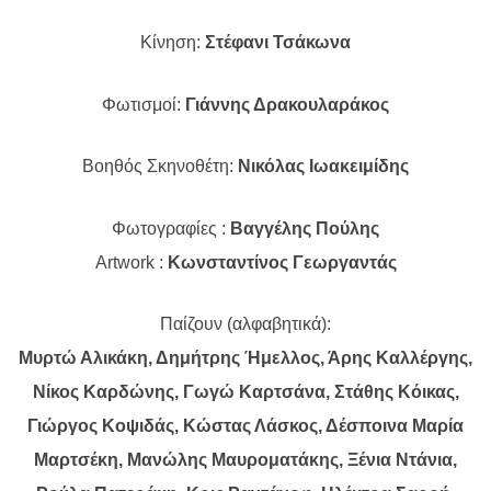
Κίνηση:
Στέφανι Τσάκωνα
Φωτισμοί:
Γιάννης Δρακουλαράκος
Βοηθός Σκηνοθέτη:
Νικόλας Ιωακειμίδης
Φωτογραφίες :
Βαγγέλης Πούλης
Artwork :
Κωνσταντίνος Γεωργαντάς
Παίζουν (αλφαβητικά):
Μυρτώ Αλικάκη, Δημήτρης Ήμελλος,
Άρης Καλλέργης,
Νίκος Καρδώνης, Γωγώ Καρτσάνα, Στάθης Κόικας,
Γιώργος Κοψιδάς, Κώστας Λάσκος, Δέσποινα Μαρία
Μαρτσέκη, Μανώλης Μαυροματάκης, Ξένια Ντάνια,