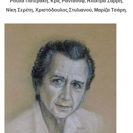
Ρούλα Πατεράκη, Κρις Ραντάνοφ, Ηλέκτρα Σαρρή,
Νίκη Σερέτη, Χριστόδουλος Στυλιανού, Μαρίζα Τσάρη.