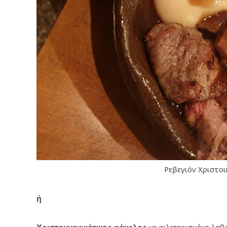
Ρεβεγιόν Χριστο
ή