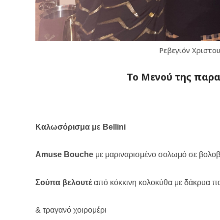
Ρεβεγιόν Χριστο
Το Μενού της παρ
Καλωσόρισμα με
Bellini
Amuse
Bouche
με μαριναρισμένο σολωμό σε βολοβ
Σούπα βελουτέ
από κόκκινη κολοκύθα με δάκρυα π
& τραγανό χοιρομέρι