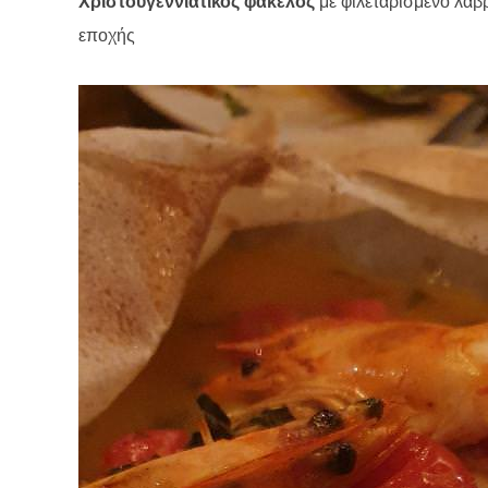
Χριστουγεννιάτικος φάκελος
με φιλεταρισμένο λαβ
εποχής