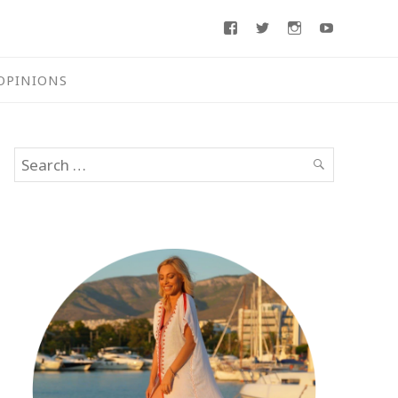
Facebook
Twitter
Instagram
Youtube
OPINIONS
Search
SEARCH
for: