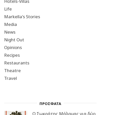
Hotels-Villas
Life
Markella's Stories
Media
News
Night Out
Opinions
Recipes
Restaurants
Theatre
Travel
ΠΡΟΣΦΑΤΑ
Ο Σωκράτης Μάλαμας για δύο