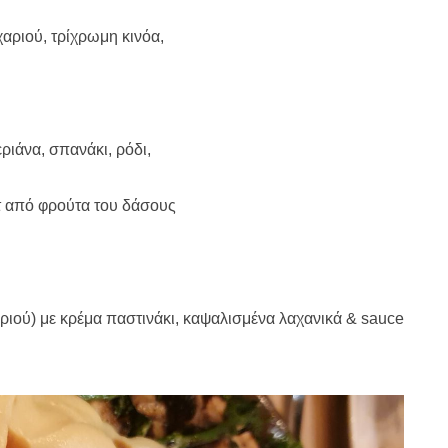
αριού, τρίχρωμη κινόα,
ιάνα, σπανάκι, ρόδι,
τ από φρούτα του δάσους
αριού) με κρέμα
παστινάκι, καψαλισμένα λαχανικά & sauce