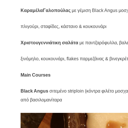
ΚαραμέλαΓαλοπούλας
με γέμιση Black Angus μοσχ
πλιγούρι, σταφίδες, κάστανο & κουκουνάρι
Χριστουγεννιάτικη σαλάτα
με παντζαρόφυλλα, βαλερ
ξινόμηλο, κουκουνάρι,
flakes
παρμεζάνας & βινεγκρέ
Main Courses
Black Angus
σιτεμένο striploin (κόντρα φιλέτο μοσχ
από βασιλομανίταρα