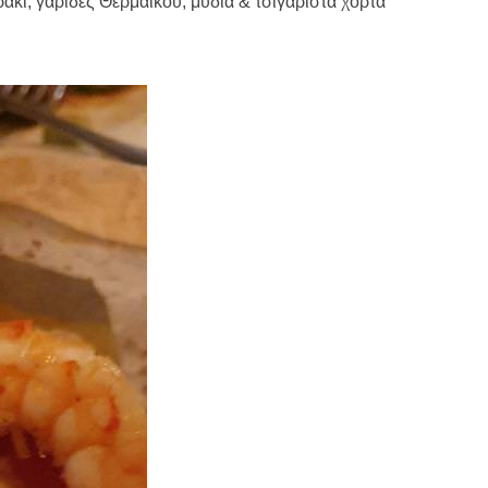
ράκι, γαρίδες
Θερμαϊκού, μύδια & τσιγαριστά χόρτα