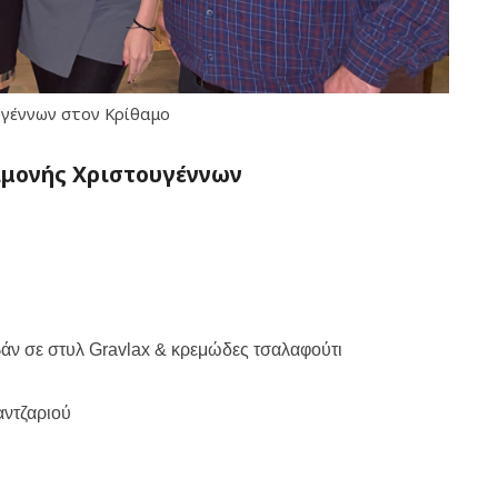
υγέννων στον Κρίθαμο
αμονής Χριστουγέννων
άν σε στυλ
Gravlax
& κρεμώδες τσαλαφούτι
αντζαριού