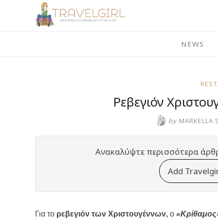
Skip
to
content
NEWS
RES
Ρεβεγιόν Χριστου
by
MARKELLA 
Ανακαλύψτε περισσότερα άρθ
Add Travelgi
Για το
ρεβεγιόν των Χριστουγέννων,
ο
«Κρίθαμο