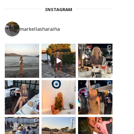
INSTAGRAM
markellasharaiha