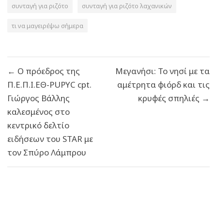
συνταγή για ριζότο
συνταγή για ριζότο λαχανικών
τι να μαγειρέψω σήμερα
Πλοήγηση
← Ο πρόεδρος της
Μεγανήσι: Το νησί με τα
άρθρων
Π.Ε.Π.Ι.ΕΘ-PUPYC cpt.
αμέτρητα φιόρδ και τις
Γιώργος Βάλλης
κρυφές σπηλιές →
καλεσμένος στο
κεντρικό δελτίο
ειδήσεων του STAR με
τον Σπύρο Λάμπρου