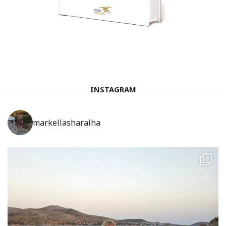
INSTAGRAM
markellasharaiha