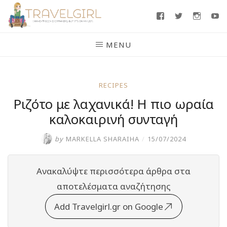
Skip
Facebook
Twitter
Insta
Y
to
content
MENU
RECIPES
Ριζότο με λαχανικά! Η πιο ωραία
καλοκαιρινή συνταγή
by
MARKELLA SHARAIHA
/
15/07/2024
Ανακαλύψτε περισσότερα άρθρα στα
αποτελέσματα αναζήτησης
Add Travelgirl.gr on Google