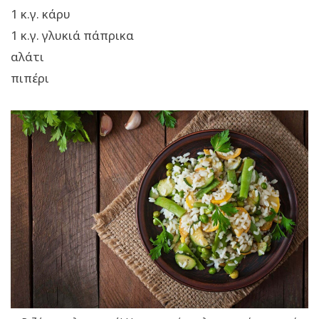
1 κ.γ. κάρυ
1 κ.γ. γλυκιά πάπρικα
αλάτι
πιπέρι