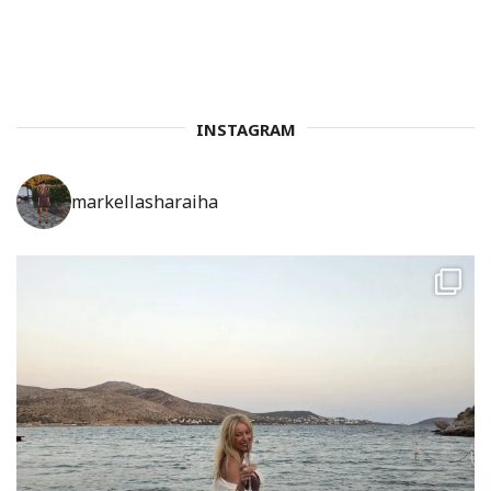
INSTAGRAM
markellasharaiha