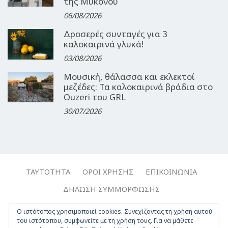
της Μυκόνου
06/08/2026
Δροσερές συνταγές για 3
καλοκαιρινά γλυκά!
03/08/2026
Μουσική, θάλασσα και εκλεκτοί
μεζέδες: Τα καλοκαιρινά βράδια στο
Ouzeri του GRL
30/07/2026
ΤΑΥΤΌΤΗΤΑ
ΌΡΟΙ ΧΡΉΣΗΣ
ΕΠΙΚΟΙΝΩΝΊΑ
ΔΉΛΩΣΗ ΣΥΜΜΌΡΦΩΣΗΣ
Copyright © 2017-2026, Travelgirl.gr | All rights reserved.
Ο ιστότοπος χρησιμοποιεί cookies. Συνεχίζοντας τη χρήση αυτού
του ιστότοπου, συμφωνείτε με τη χρήση τους. Για να μάθετε
Crafted by
Apptime
.