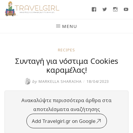
Skip
Facebook
Twitter
Insta
Y
to
content
MENU
RECIPES
Συνταγή για νόστιμα Cookies
καραμέλας!
by
MARKELLA SHARAIHA
/
18/04/2023
Ανακαλύψτε περισσότερα άρθρα στα
αποτελέσματα αναζήτησης
Add Travelgirl.gr on Google