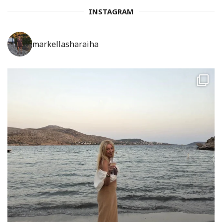
INSTAGRAM
markellasharaiha