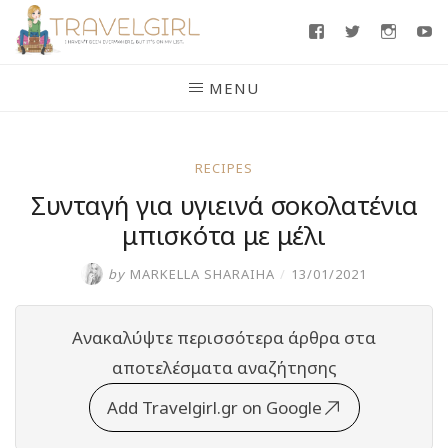
Skip
Facebook
Twitter
Insta
Y
to
content
MENU
RECIPES
Συνταγή για υγιεινά σοκολατένια
μπισκότα με μέλι
by
MARKELLA SHARAIHA
/
13/01/2021
Ανακαλύψτε περισσότερα άρθρα στα
αποτελέσματα αναζήτησης
Add Travelgirl.gr on Google