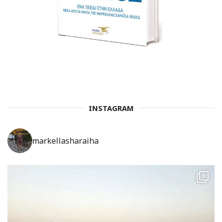
INSTAGRAM
markellasharaiha