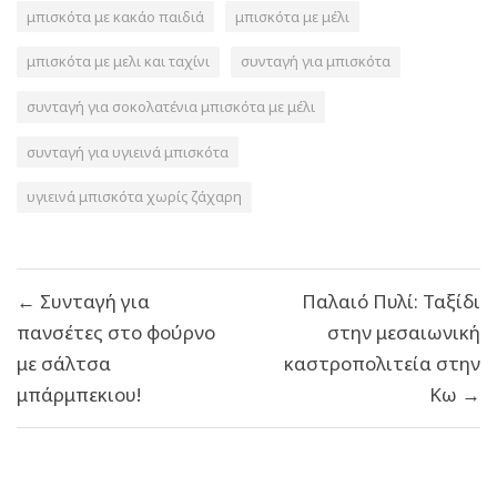
μπισκότα με κακάο παιδιά
μπισκότα με μέλι
μπισκότα με μελι και ταχίνι
συνταγή για μπισκότα
συνταγή για σοκολατένια μπισκότα με μέλι
συνταγή για υγιεινά μπισκότα
υγιεινά μπισκότα χωρίς ζάχαρη
Πλοήγηση
← Συνταγή για
Παλαιό Πυλί: Ταξίδι
άρθρων
πανσέτες στο φούρνο
στην μεσαιωνική
με σάλτσα
καστροπολιτεία στην
μπάρμπεκιου!
Κω →