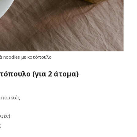
ά nοοdles με κοτόπουλο
οτόπουλο (για 2 άτομα)
μπουκιές
ιέν)
ς