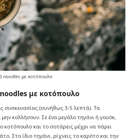
ά nοοdles με κοτόπουλο
 nοοdles με κοτόπουλο
ης συσκευασίας (συνήθως 3-5 λεπτά). Τα
α μην κολλήσουν. Σε ένα μεγάλο τηγάνι ή γουόκ,
το κοτόπουλο και το σοτάρεις μέχρι να πάρει
άτο. Στο ίδιο τηγάνι, ρίχνεις το καρότο και την