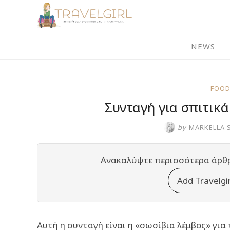
Skip
to
content
NEWS
FOOD
Συνταγή για σπιτικ
by
MARKELLA 
Ανακαλύψτε περισσότερα άρθ
Add Travelgi
Αυτή η συνταγή είναι η «σωσίβια λέμβος» για 