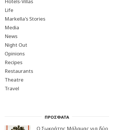
Hotels-Villas
Life
Markella's Stories
Media
News
Night Out
Opinions
Recipes
Restaurants
Theatre
Travel
ΠΡΟΣΦΑΤΑ
Ο Σωκράτης Μάλαμας για δύο