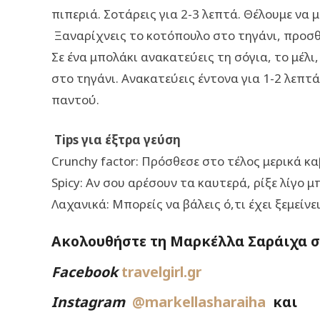
πιπεριά. Σοτάρεις για 2-3 λεπτά. Θέλουμε ν
Ξαναρίχνεις το κοτόπουλο στο τηγάνι, προσθέ
Σε ένα μπολάκι ανακατεύεις τη σόγια, το μέλι
στο τηγάνι. Ανακατεύεις έντονα για 1-2 λεπτ
παντού.
Tips για έξτρα γεύση
Crunchy factor: Πρόσθεσε στο τέλος μερικά κ
Spicy: Αν σου αρέσουν τα καυτερά, ρίξε λίγο 
Λαχανικά: Μπορείς να βάλεις ό,τι έχει ξεμείνε
Ακολουθήστε τη Μαρκέλλα Σαράιχα στ
Facebook
travelgirl.gr
Instagram
@markellasharaiha
και