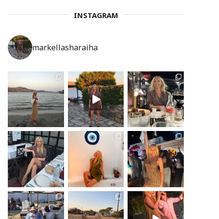
INSTAGRAM
markellasharaiha