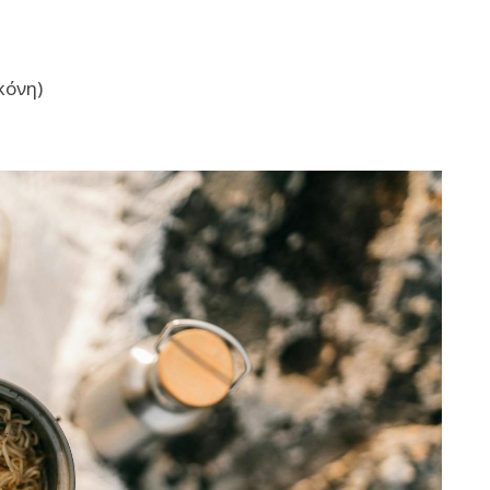
κόνη)