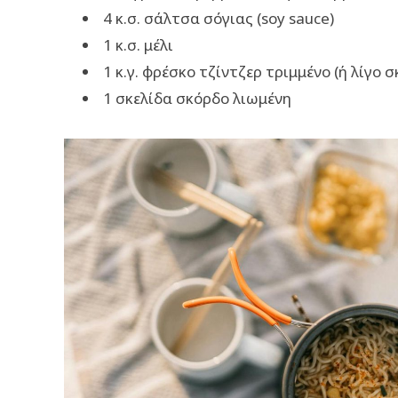
4 κ.σ. σάλτσα σόγιας (soy sauce)
1 κ.σ. μέλι
1 κ.γ. φρέσκο τζίντζερ τριμμένο (ή λίγο σ
1 σκελίδα σκόρδο λιωμένη