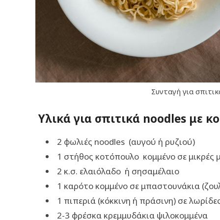
Συνταγή για σπιτικ
Υλικά για σπιτικά nοοdles με κ
2 φωλιές noodles (αυγού ή ρυζιού)
1 στήθος κοτόπουλο κομμένο σε μικρές 
2 κ.σ. ελαιόλαδο ή σησαμέλαιο
1 καρότο κομμένο σε μπαστουνάκια (ζουλ
1 πιπεριά (κόκκινη ή πράσινη) σε λωρίδε
2-3 φρέσκα κρεμμυδάκια ψιλοκομμένα