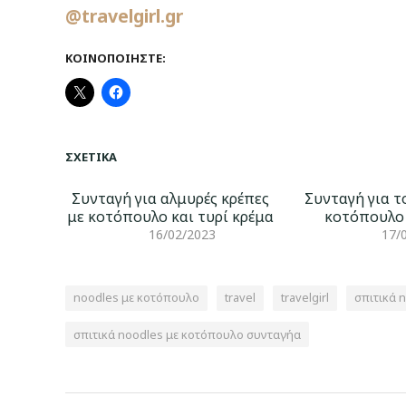
@travelgirl.gr
ΚΟΙΝΟΠΟΙΉΣΤΕ:
ΣΧΕΤΙΚΆ
Συνταγή για αλμυρές κρέπες
Συνταγή για τ
με κοτόπουλο και τυρί κρέμα
κοτόπουλο 
16/02/2023
17/
nοοdles με κοτόπουλο
travel
travelgirl
σπιτικά 
σπιτικά nοοdles με κοτόπουλο συνταγήα
Πλοήγηση