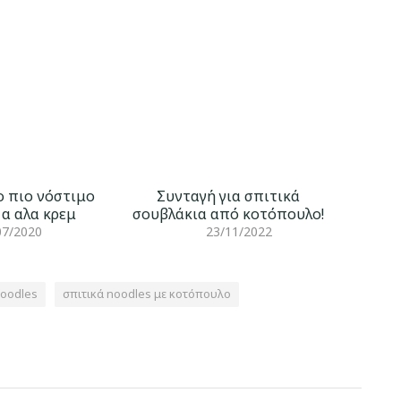
ο πιο νόστιμο
Συνταγή για σπιτικά
α αλα κρεμ
σουβλάκια από κοτόπουλο!
07/2020
23/11/2022
nοοdles
σπιτικά nοοdles με κοτόπουλο