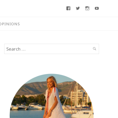
Facebook
Twitter
Instagram
Youtube
OPINIONS
Search
SEARCH
for: