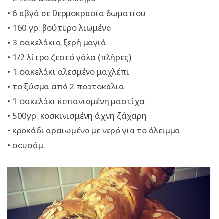
• 6 αβγά σε θερμοκρασία δωματίου
• 160 γρ. βούτυρο λιωμένο
• 3 φακελάκια ξερή μαγιά
• 1/2 λίτρο ζεστό γάλα (πλήρες)
• 1 φακελάκι αλεσμένο μαχλέπι
• το ξύσμα από 2 πορτοκάλια
• 1 φακελάκι κοπανισμένη μαστίχα
• 500γρ. κοσκινισμένη άχνη ζάχαρη
• κροκάδι αραιωμένο με νερό για το άλειμμα
• σουσάμι