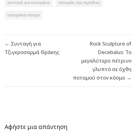
συνταγή για τσουρέκια
τσουρέκι της τεμπέλας
τσουρέκια πασχα
Πλοήγηση
← Συνταγή για
Rock Sculpture of
άρθρων
Τζιγεροσαρμά Θράκης
Decebalus: Το
μεγαλύτερο πέτρινο
γλυπτό σε όχθη
ποταμού στον κόσμο →
Αφήστε μια απάντηση