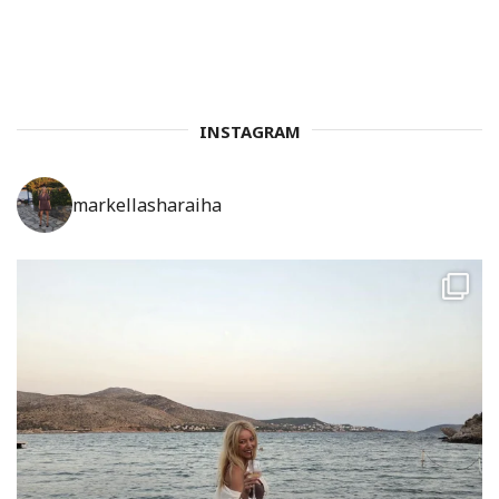
INSTAGRAM
markellasharaiha