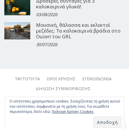
Δροσερές συνταγές για 3
καλοκαιρινά γλυκά!
03/08/2026
Μουσική, θάλασσα και εκλεκτοί
μεζέδες: Τα καλοκαιρινά βράδια στο
Ouzeri του GRL
30/07/2026
ΤΑΥΤΌΤΗΤΑ
ΌΡΟΙ ΧΡΉΣΗΣ
ΕΠΙΚΟΙΝΩΝΊΑ
ΔΉΛΩΣΗ ΣΥΜΜΌΡΦΩΣΗΣ
Copyright © 2017-2026, Travelgirl.gr | All rights reserved.
Ο ιστότοπος χρησιμοποιεί cookies. Συνεχίζοντας τη χρήση αυτού
του ιστότοπου, συμφωνείτε με τη χρήση τους. Για να μάθετε
Crafted by
Apptime
.
περισσότερα, δείτε εδώ:
Πολιτική Χρήσης Cookies
Facebook
Twitter
Instagram
Youtube