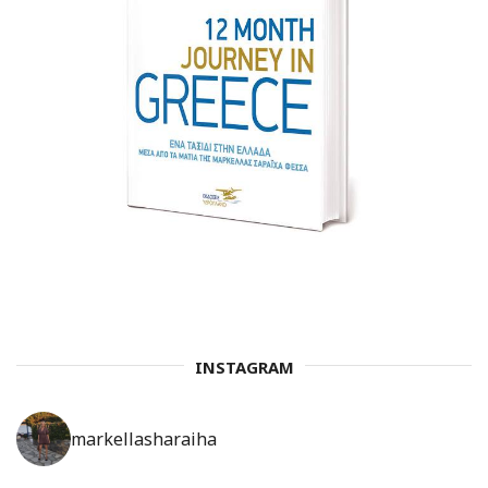
INSTAGRAM
markellasharaiha