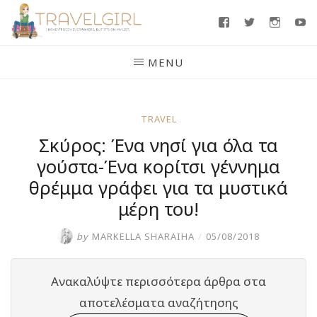
Skip
Facebook
Twitter
Insta
Y
to
content
MENU
TRAVEL
Σκύρος: Ένα νησί για όλα τα
γούστα-Ένα κορίτσι γέννημα
θρέμμα γράφει για τα μυστικά
μέρη του!
by
MARKELLA SHARAIHA
/
05/08/2018
Ανακαλύψτε περισσότερα άρθρα στα
αποτελέσματα αναζήτησης