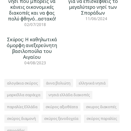
νησί που μπορείς να
για να επισκεφθείς το
κάνεις οικονομικές
μεγαλύτερο νησί των
διακοπές και να φας
Σποράδων
πολύ φθηνό…αστακό!
11/06/2024
02/07/2018
Σκύρος: Η καθηλωτικά
όμορφη ανεξερεύνητη
βασιλοπούλα του
Αιγαίου
04/08/2023
αλογάκια σκύρος
άννα βολιώτη
ελληνικά νησιά
μαρκέλλα σαράιχα
νησιά ελλάδα διακοπές
παραλίες Ελλάδα
σκύρος αξιοθέατα
σκυρος διακοπές
σκύρος διαμονή
σκύρος ξενοδοχεία
σκύρος παραλίες
σποράδες