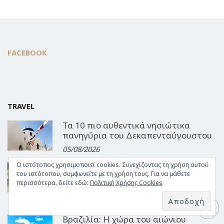
FACEBOOK
TRAVEL
Τα 10 πιο αυθεντικά νησιώτικα
πανηγύρια του Δεκαπενταύγουστου
05/08/2026
Ο ιστότοπος χρησιμοποιεί cookies. Συνεχίζοντας τη χρήση αυτού
3ήμερες αυγουστιάτικες αποδράσεις:
του ιστότοπου, συμφωνείτε με τη χρήση τους. Για να μάθετε
4 προορισμοί μια ανάσα από Αθήνα
περισσότερα, δείτε εδώ:
Πολιτική Χρήσης Cookies
και Θεσσαλονίκη
04/08/2026
Βραζιλία: Η χώρα του αιώνιου