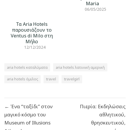
Maria
06/05/2025
Τα Aria Hotels
παρουσιάζουν το
Ventus di Milo στη
Μήλο
12/12/2024
aria hotels καταλύματα
aria hotels λατινική αμερική
aria hotels όμιλος
travel
travelgirl
Πλοήγηση
← Ένα “ταξίδι” στον
Πιερία: Εκδηλώσεις
άρθρων
μαγικό κόσμο του
αθλητικού,
Museum of Illusions
θρησκευτικού,