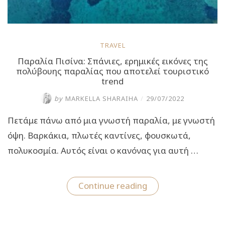
TRAVEL
Παραλία Πισίνα: Σπάνιες, ερημικές εικόνες της
πολύβουης παραλίας που αποτελεί τουριστικό
trend
by
MARKELLA SHARAIHA
/
29/07/2022
Πετάμε πάνω από μια γνωστή παραλία, με γνωστή
όψη. Βαρκάκια, πλωτές καντίνες, φουσκωτά,
πολυκοσμία. Αυτός είναι ο κανόνας για αυτή …
“Παραλία
Continue reading
Πισίνα:
Σπάνιες,
ερημικές
εικόνες