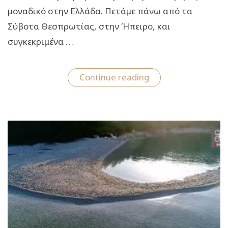
μοναδικό στην Ελλάδα. Πετάμε πάνω από τα
Σύβοτα Θεσπρωτίας, στην Ήπειρο, και
συγκεκριμένα …
“Δείτε
Continue reading
πού
βρίσκεται
η
παραλία
με
το
αστείο
όνομα
και
την
απαράμιλλη
ομορφιά”