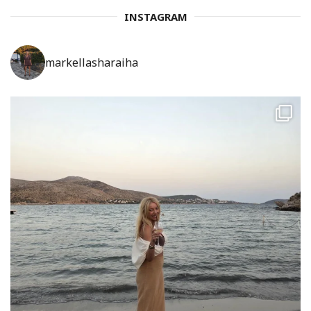
INSTAGRAM
markellasharaiha