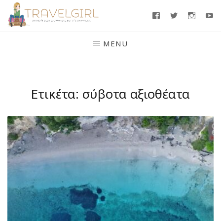
Skip
Facebook
Twitter
Insta
Y
to
content
MENU
Ετικέτα:
σύβοτα αξιοθέατα