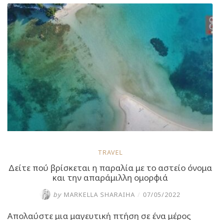
της
πολύβουης
παραλίας
που
αποτελεί
τουριστικό
trend”
TRAVEL
Δείτε πού βρίσκεται η παραλία με το αστείο όνομα
και την απαράμιλλη ομορφιά
by
MARKELLA SHARAIHA
/
07/05/2022
Απολαύστε μια μαγευτική πτήση σε ένα μέρος