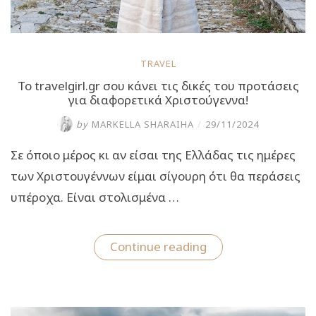
TRAVEL
Το travelgirl.gr σου κάνει τις δικές του προτάσεις
για διαφορετικά Χριστούγεννα!
by
MARKELLA SHARAIHA
/
29/11/2024
Σε όποιο μέρος κι αν είσαι της Ελλάδας τις ημέρες
των Χριστουγέννων είμαι σίγουρη ότι θα περάσεις
υπέροχα. Είναι στολισμένα …
“Το
Continue reading
travelgirl.gr
σου
κάνει
τις
δικές