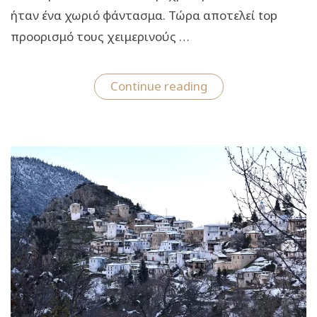
ήταν ένα χωριό φάντασμα. Τώρα αποτελεί top
προορισμό τους χειμερινούς …
“Παλαιός
Continue reading
Παντελεήμονας:
Χριστούγεννα
στο
χωριό
του
Ολύμπου
γνωστό
από
τα
“Ματωμένα
Χώματα”
του
Κουτσομύτη”