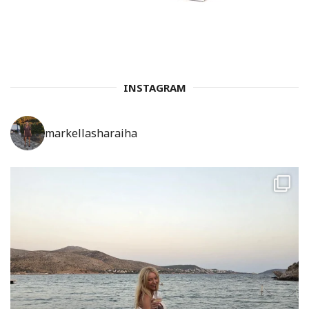
INSTAGRAM
markellasharaiha