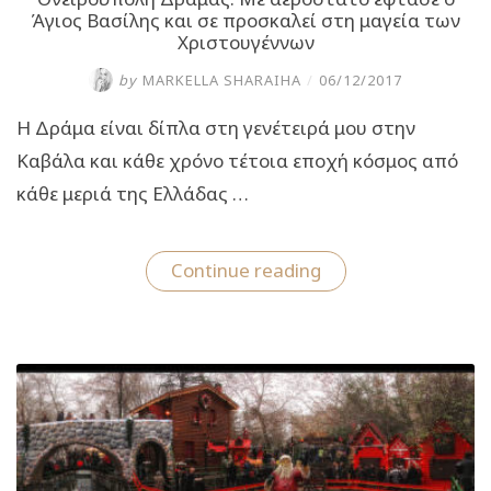
Άγιος Βασίλης και σε προσκαλεί στη μαγεία των
Χριστουγέννων
by
MARKELLA SHARAIHA
/
06/12/2017
H Δράμα είναι δίπλα στη γενέτειρά μου στην
Καβάλα και κάθε χρόνο τέτοια εποχή κόσμος από
κάθε μεριά της Ελλάδας …
“Ονειρούπολη
Continue reading
Δράμας:
Με
αερόστατο
έφτασε
ο
Άγιος
Βασίλης
και
σε
προσκαλεί
στη