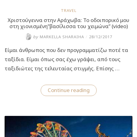
TRAVEL
Χριστούγεννα στην Αράχωβα: Το οδοιπορικό μου
στη χιονισμένη”βασίλισσα του χειμώνα” (video)
by
MARKELLA SHARAIHA
/
28/12/2017
Είμαι άνθρωπος που δεν προγραμματίζω ποτέ τα
ταξίδια. Είμαι όπως σας έχω γράψει, από τους
ταξιδιώτες της τελευταίας στιγμής. Επίσης …
“Χριστούγεννα
Continue reading
στην
Αράχωβα:
Το
οδοιπορικό
μου
στη
χιονισμένη”βασίλι
του
χειμώνα”