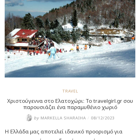
Πάρνωνα
που
θυμίζουν
Άλπεις”
TRAVEL
Χριστούγεννα στο Ελατοχώρι: To travelgirl.gr σου
παρουσιάζει ένα παραμυθένιο χωριό
by
MARKELLA SHARAIHA
/
08/12/2023
Η Ελλάδα μας αποτελεί ιδανικό προορισμό για