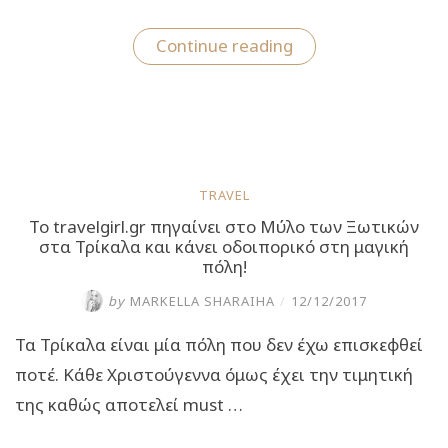
“Το
Continue reading
travelgirl.gr
σε
“ταξιδεύει”
στα
χριστουγεννιάτικα
πάρκα
της
Ελλάδας!”
TRAVEL
Το travelgirl.gr πηγαίνει στο Μύλο των Ξωτικών
στα Τρίκαλα και κάνει οδοιπορικό στη μαγική
πόλη!
by
MARKELLA SHARAIHA
/
12/12/2017
Τα Τρίκαλα είναι μία πόλη που δεν έχω επισκεφθεί
ποτέ. Κάθε Χριστούγεννα όμως έχει την τιμητική
της καθώς αποτελεί must …