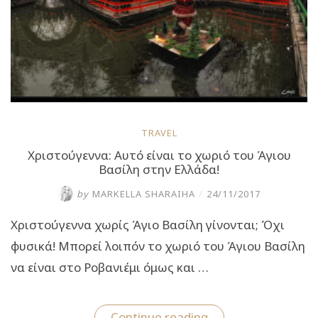
μαγεία
των
Χριστουγέννων”
TRAVEL
Χριστούγεννα: Αυτό είναι το χωριό του Άγιου
Βασίλη στην Ελλάδα!
by
MARKELLA SHARAIHA
/
24/11/2017
Χριστούγεννα χωρίς Άγιο Βασίλη γίνονται; Όχι
φυσικά! Μπορεί λοιπόν το χωριό του Άγιου Βασίλη
να είναι στο Ροβανιέμι όμως και …
“Χριστούγεννα:
Continue reading