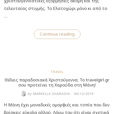
χριστουγεννιάτικες εξορμήσεις ακόμη και της
τελευταίας στιγμής. Το Ελατοχώρι μόνο κι από το
…
“Χριστούγεννα
Continue reading
στο
Ελατοχώρι:
To
travelgirl.gr
σου
παρουσιάζει
ένα
παραμυθένιο
TRAVEL
χωριό”
Θέλεις παραδοσιακά Χριστούγεννα; Το travelgirl.gr
σου προτείνει τη Χαρούδα στη Μάνη!
by
MARKELLA SHARAIHA
/
06/12/2019
Η Μάνη έχει μοναδικές ομορφιές και τοπία που δεν
βρίσκεις εύκολα αλλού. Λόγω του ότι είναι σχετικά