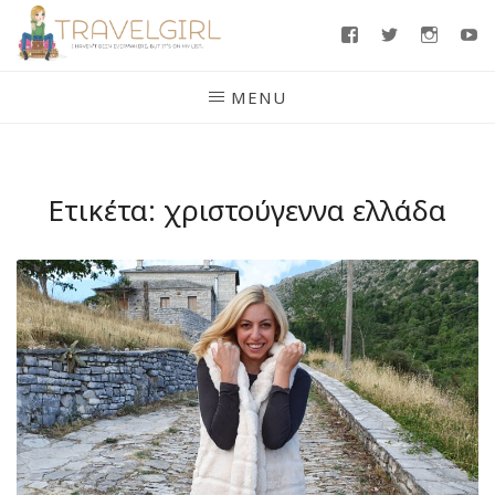
Skip
Facebook
Twitter
Insta
Y
to
content
MENU
Ετικέτα:
χριστούγεννα ελλάδα