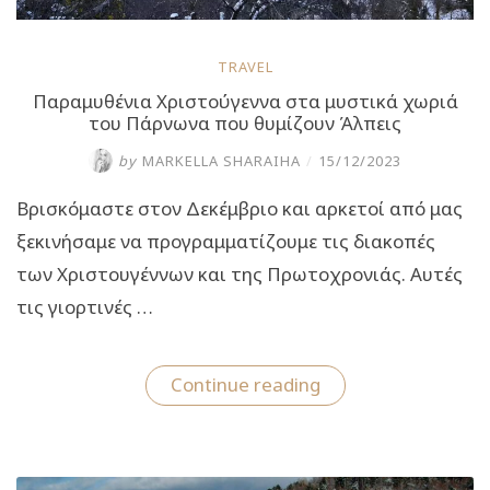
TRAVEL
Παραμυθένια Χριστούγεννα στα μυστικά χωριά
του Πάρνωνα που θυμίζουν Άλπεις
by
MARKELLA SHARAIHA
/
15/12/2023
Βρισκόμαστε στον Δεκέμβριο και αρκετοί από μας
ξεκινήσαμε να προγραμματίζουμε τις διακοπές
των Χριστουγέννων και της Πρωτοχρονιάς. Αυτές
τις γιορτινές …
“Παραμυθένια
Continue reading
Χριστούγεννα
στα
μυστικά
χωριά
του