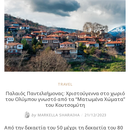
του
προτάσεις
για
διαφορετικά
Χριστούγεννα!”
TRAVEL
Παλαιός Παντελεήμονας: Χριστούγεννα στο χωριό
του Ολύμπου γνωστό από τα “Ματωμένα Χώματα”
του Κουτσομύτη
by
MARKELLA SHARAIHA
/
21/12/2023
Από την δεκαετία του 50 μέχρι τη δεκαετία του 80