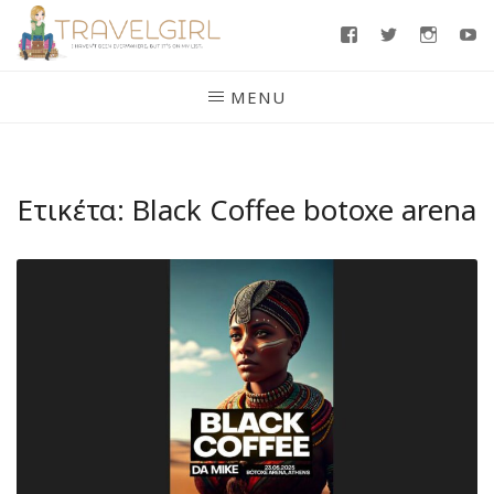
Skip
Facebook
Twitter
Insta
Y
to
content
MENU
Ετικέτα:
Black Coffee botoxe arena