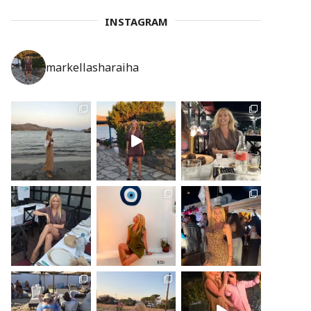
INSTAGRAM
markellasharaiha