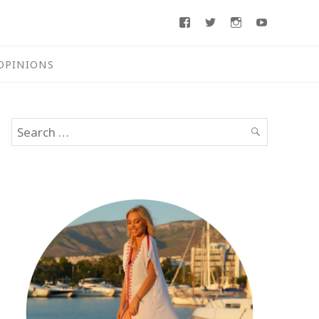
Facebook
Twitter
Instagram
Youtube
OPINIONS
Search
SEARCH
for: