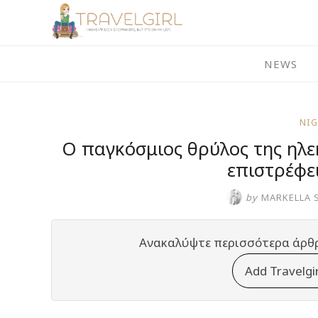
Skip
to
content
NEWS
NI
Ο παγκόσμιος θρύλος της ηλε
επιστρέφε
by
MARKELLA 
Ανακαλύψτε περισσότερα άρθ
Add Travelgi