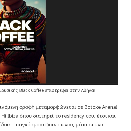
ουσικής Black Coffee επιστρέφει στην Αθήνα!
ιγόμενη οροφή μεταμορφώνεται σε Botoxe Arena!
i Ibiza όπου διατηρεί το residency του, έτσι και
πέδου… παγκόσμιου φαινομένου, μέσα σε ένα