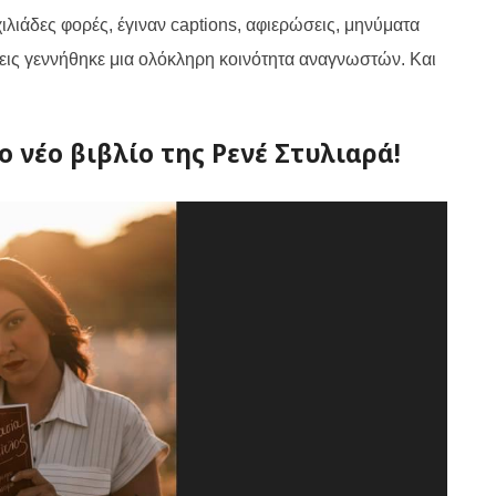
ιλιάδες φορές, έγιναν captions, αφιερώσεις, μηνύματα
εις γεννήθηκε μια ολόκληρη κοινότητα αναγνωστών. Και
Το νέο βιβλίο της Ρενέ Στυλιαρά!