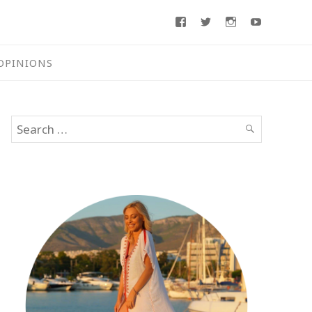
Facebook
Twitter
Instagram
Youtube
OPINIONS
Search
SEARCH
for: