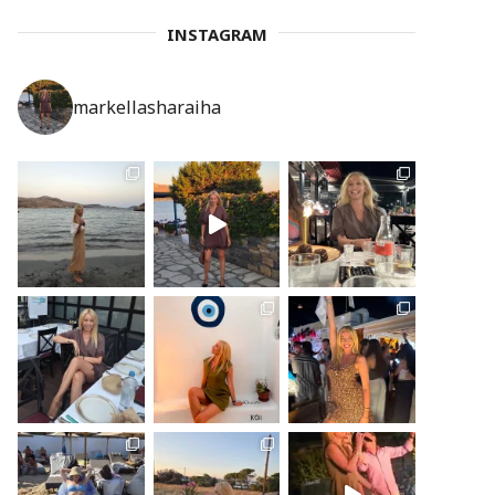
INSTAGRAM
markellasharaiha