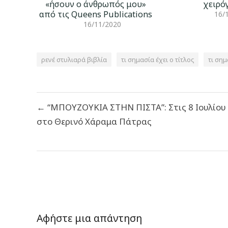
«ήσουν ο άνθρωπός μου»
χειρό
από τις Queens Publications
16/
16/11/2020
ρενέ στυλιαρά βιβλία
τι σημασία έχει ο τίτλος
τι σημ
Πλοήγηση
← “ΜΠΟΥΖΟΥΚΙΑ ΣΤΗΝ ΠΙΣΤΑ”: Στις 8 Ιουλίου
άρθρων
στο Θερινό Χάραμα Πάτρας
Αφήστε μια απάντηση