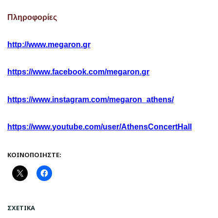
Πληροφορίες
http
://
www
.
megaron
.
gr
https
://
www
.
facebook
.
com
/
megaron
.
gr
https
://
www
.
instagram
.
com
/
megaron
_
athens
/
https
://
www
.
youtube
.
com
/
user
/
AthensConcertHall
ΚΟΙΝΟΠΟΙΉΣΤΕ:
ΣΧΕΤΙΚΆ