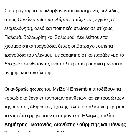
Στο πρόγραμμα περιλαμβάνονται αγαπημένες μελωδίες
όπως
Ουράνιο πλάσμα
,
Λάμπει απόψε το φεγγάρι
,
Η
εξομολόγηση
, αλλά και ποιητικές σελίδες σε στίχους
Παλαμά, Βαλαωρίτη και Σολωμού. Δεν λείπουν τα
χιουμοριστικά τραγούδια, όπως οι
Βάτραχοι
, ούτε τα
τραγούδια του γλεντιού, με χαρακτηριστικό παράδειγμα το
Βακχικό
, συνθέτοντας ένα πολύχρωμο μουσικό μωσαϊκό
μνήμης και συγκίνησης.
Οι ανδρικές φωνές του ΜεĪΖοΝ
Ensemble
αποδίδουν τα
χορωδιακά έργα επτανήσιων συνθετών και εκπροσώπων
της πρώτης Αθηναϊκής Σχολής, ενώ τα σολιστικά μέρη και
τα ντουέτα ερμηνεύουν οι σημαντικοί Έλληνες σολίστ
Δημήτρης Πλατανιάς, Διονύσης Σούρμπης και Γιάννης