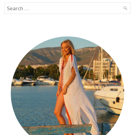
Search
SEAR
for: