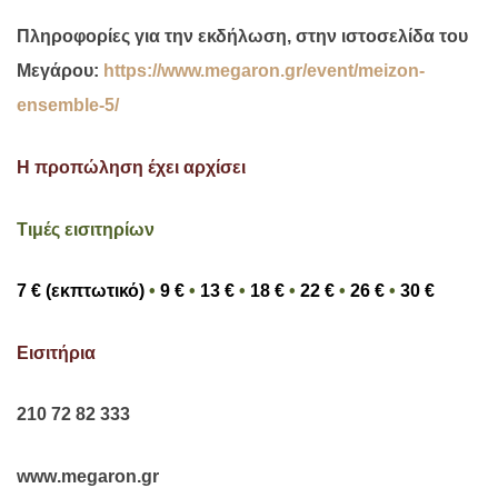
Πληροφορίες για την εκδήλωση, στην ιστοσελίδα του
Μεγάρου:
https://www.megaron.gr/event/meizon-
ensemble-5/
Η προπώληση έχει αρχίσει
Τιμές εισιτηρίων
7 € (εκπτωτικό)
•
9 €
•
13 €
•
18 €
•
22
€
•
26 €
•
30 €
Εισιτήρια
210 72 82 333
www
.
megaron
.
gr