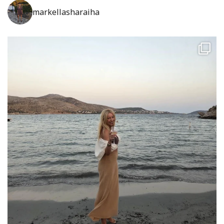
markellasharaiha