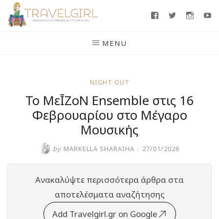
Skip
Facebook
Twitter
Insta
Y
to
content
MENU
NIGHT OUT
To ΜεĪΖοΝ Ensemble στις 16
Φεβρουαρίου στο Μέγαρο
Μουσικής
by
MARKELLA SHARAIHA
/
27/01/2026
Ανακαλύψτε περισσότερα άρθρα στα
αποτελέσματα αναζήτησης
Add Travelgirl.gr on Google