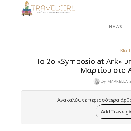
Skip
to
content
NEWS
RES
Το 2ο «Symposio at Ark» υ
Μαρτίου στο 
by
MARKELLA 
Ανακαλύψτε περισσότερα άρθ
Add Travelgi