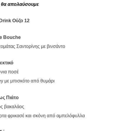
υ θα απολαύσουμε
Drink
Ούζο 12
e
Bouche
τομάτας Σαντορίνης με βινσάντο
εκτικό
νια ποσέ
ey
με μπισκότο από θυμάρι
ως Πιάτο
ς βακαλάος
όρτα φρικασέ και σκόνη από αμπελόφυλλα