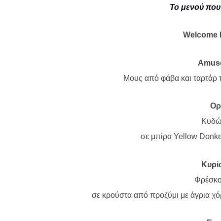
Το μενού πο
Welcome
Amus
Μους από φάβα και ταρτάρ 
Ορ
Κυδώ
σε μπίρα
Yellow
Donk
Κυρί
Φρέσκο
σε κρούστα από προζύμι με άγρια χ