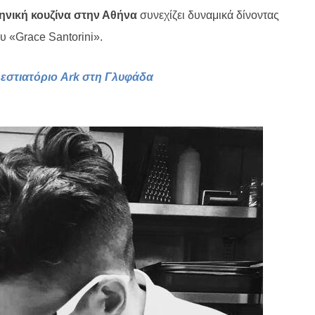
ηνική κουζίνα στην Αθήνα
συνεχίζει δυναμικά δίνοντας
υ «
Grace
Santorini
».
 εστιατόριο
Ark
στη Γλυφάδα