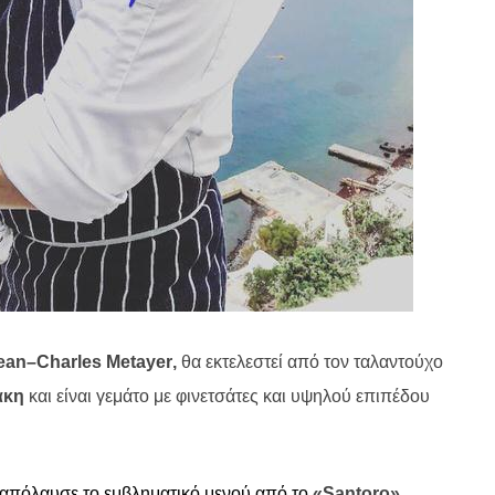
ean
–
Charles
Metayer
,
θα εκτελεστεί από τον ταλαντούχο
άκη
και είναι γεμάτο με φινετσάτες και υψηλού επιπέδου
 απόλαυσε το εμβληματικό μενού από το
«
Santoro
»
,