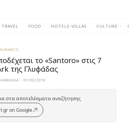
TRAVEL
FOOD
HOTELS-VILLAS
CULTURE
TAURANTS
ποδέχεται το «Santoro» στις 7
Αrk της Γλυφάδας
SHARAIHA
/
01/03/2019
ρα στα αποτελέσματα αναζήτησης
rl.gr on Google