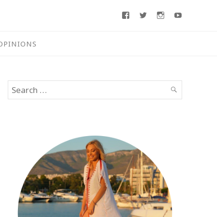
Facebook
Twitter
Instagram
Youtube
OPINIONS
Search
SEARCH
for: