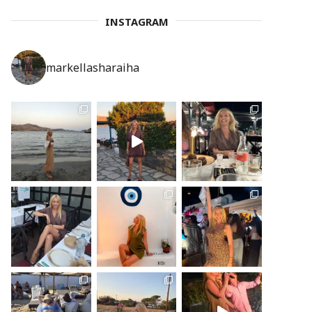
INSTAGRAM
markellasharaiha