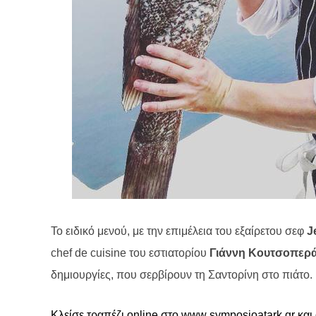
Το ειδικό μενού, με την επιμέλεια του εξαίρετου σεφ
J
chef
de
cuisine
του εστιατορίου
Γιάννη Κουτσοπερ
δημιουργίες, που σερβίρουν τη Σαντορίνη στο πιάτο.
Κλείσε τραπέζι
online
στο
www
.
symposioatark
.
gr
και