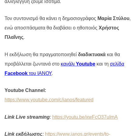
αλληλεγγύη ζούμε ισότιμα.
Τον συντονισμό θα κάνει η δημοσιογράφος
Μαρία Στύλου
,
ενώ αποσπάσματα θα διαβάσει ο ηθοποιός
Χρήστος
Πλαΐνης
.
Η εκδήλωση θα πραγματοποιηθεί
διαδικτυακά
και θα
προβάλλεται ζωντανά στο
κανάλι
Youtube
και τη
σελίδα
Facebook
του ΙΑΝΟΥ
.
Youtube Channel:
https://www.youtube.com/c/ianos/featured
Link Live streaming
:
https://youtu.be/xwFcO37uImA
L
ink
εκδήλωσης
:
https://www.ianos.gr/events/to-