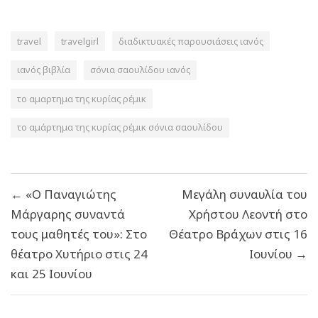
travel
travelgirl
διαδικτυακές παρουσιάσεις ιανός
ιανός βιβλία
σόνια σαουλίδου ιανός
το αμαρτημα της κυρίας ρέμικ
το αμάρτημα της κυρίας ρέμικ σόνια σαουλίδου
Πλοήγηση
← «Ο Παναγιώτης
Μεγάλη συναυλία του
άρθρων
Μάργαρης συναντά
Χρήστου Λεοντή στο
τους μαθητές του»: Στο
Θέατρο Βράχων στις 16
θέατρο Χυτήριο στις 24
Ιουνίου →
και 25 Ιουνίου