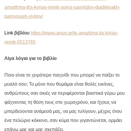
amarthma-ths-kyrias-remik-sonia-saoylidoy-diadiktyakh-
paroysiash-vivlioy/
Link
βιβλίου
https://www.ianos.gr/to-amartima-tis-kirias-
remik-0513765
Λίγα λόγια για το βιβλίο
Ποιο είναι το χειρότερο παιχνίδι που μπορεί να παίξει το
μυαλό σου; Το μόνο που θυμάμαι είναι θολές εικόνες,
ανθρώπους σαν σκιές να περιφέρονται βιαστικά γύρω μου
ψάχνοντας τη θέση τους στο χωροχρόνο, και ήχους να
μπερδεύονται ανάμεσά μας, να μας τυλίγουν, μέχρις ότου
ένα πελώριο κόκκινο, σαν κύμα που γιγαντώνεται, ορμάει
επάνω μας και μας σκεπάζει.