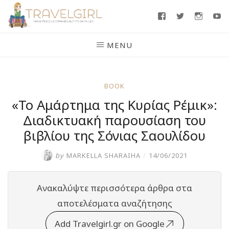
Skip
Facebook
Twitter
Insta
Y
to
content
MENU
BOOK
«Το Αμάρτημα της Κυρίας Ρέμικ»:
Διαδικτυακή παρουσίαση του
βιβλίου της Σόνιας Σαουλίδου
by
MARKELLA SHARAIHA
/
14/06/2021
Ανακαλύψτε περισσότερα άρθρα στα
αποτελέσματα αναζήτησης
Add Travelgirl.gr on Google