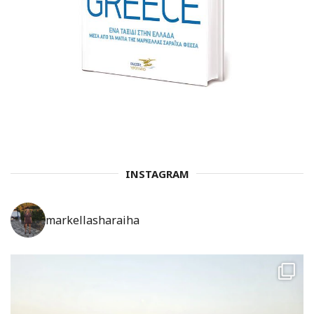
INSTAGRAM
markellasharaiha