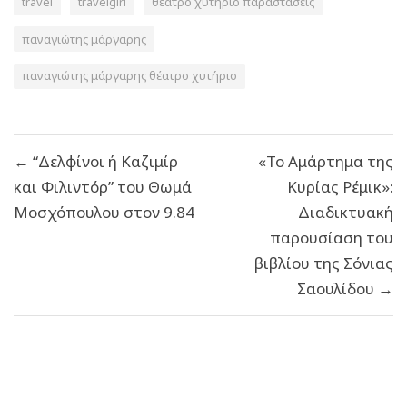
travel
travelgirl
θέατρο χυτήριο παραστάσεις
παναγιώτης μάργαρης
παναγιώτης μάργαρης θέατρο χυτήριο
Πλοήγηση
← “Δελφίνοι ή Καζιμίρ
«Το Αμάρτημα της
άρθρων
και Φιλιντόρ” του Θωμά
Κυρίας Ρέμικ»:
Μοσχόπουλου στον 9.84
Διαδικτυακή
παρουσίαση του
βιβλίου της Σόνιας
Σαουλίδου →