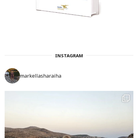
INSTAGRAM
markellasharaiha