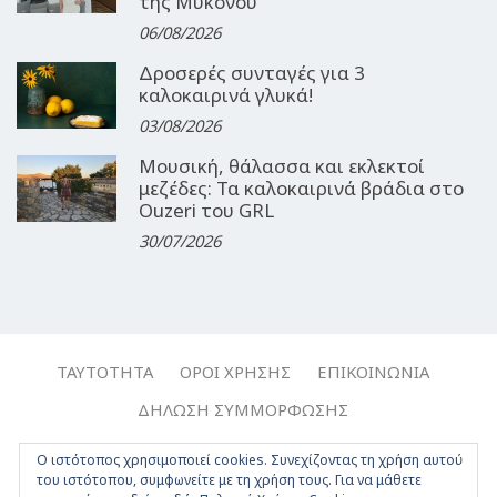
της Μυκόνου
06/08/2026
Δροσερές συνταγές για 3
καλοκαιρινά γλυκά!
03/08/2026
Μουσική, θάλασσα και εκλεκτοί
μεζέδες: Τα καλοκαιρινά βράδια στο
Ouzeri του GRL
30/07/2026
ΤΑΥΤΌΤΗΤΑ
ΌΡΟΙ ΧΡΉΣΗΣ
ΕΠΙΚΟΙΝΩΝΊΑ
ΔΉΛΩΣΗ ΣΥΜΜΌΡΦΩΣΗΣ
Copyright © 2017-2026, Travelgirl.gr | All rights reserved.
Ο ιστότοπος χρησιμοποιεί cookies. Συνεχίζοντας τη χρήση αυτού
του ιστότοπου, συμφωνείτε με τη χρήση τους. Για να μάθετε
Crafted by
Apptime
.