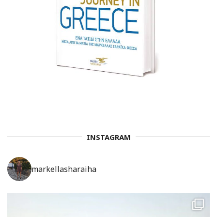
INSTAGRAM
markellasharaiha