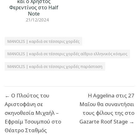
και ο Χρήστος
Φερεντίνος στο Half
Note
21/12/2024
MANOLIS | καρδιά σε τέσσερις χορδές
MANOLIS | καρδιά σε τέσσερις χορδές αίθριο ελληνικός κόσμος
MANOLIS | καρδιά σε τέσσερις χορδές παράσταση
Πλοήγηση
← Ο Πλούτος του
Η Αggelina στις 27
άρθρων
Αριστοφάνη σε
Μαΐου θα συναντήσει
σκηνοθεσία Μιχαήλ –
τους φίλους της στο
Εφραίμ Τσουμπού στο
Gazarte Roof Stage →
Θέατρο Σταθμός