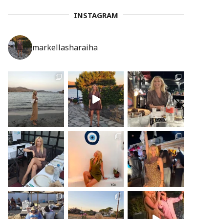
INSTAGRAM
markellasharaiha