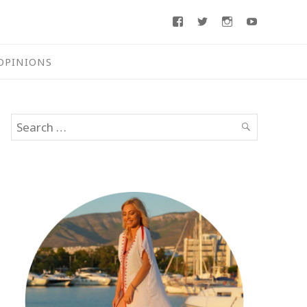
Facebook
Twitter
Instagram
Youtube
OPINIONS
Search
SEARCH
for: