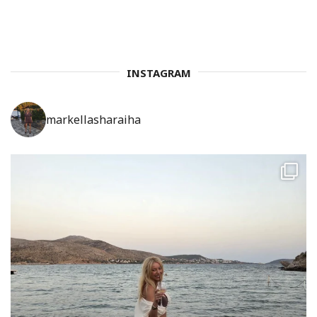
INSTAGRAM
markellasharaiha