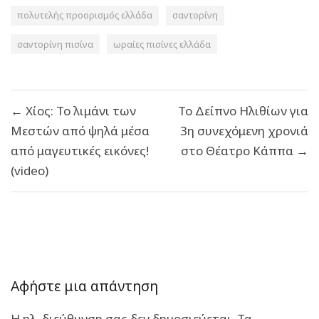
πολυτελής προορισμός ελλάδα
σαντορίνη
σαντορίνη πισίνα
ωραίες πισίνες ελλάδα
Πλοήγηση
← Χίος: Το λιμάνι των
Το Δείπνο Ηλιθίων για
άρθρων
Μεστών από ψηλά μέσα
3η συνεχόμενη χρονιά
από μαγευτικές εικόνες!
στο Θέατρο Κάππα →
(video)
Αφήστε μια απάντηση
Η ηλ. διεύθυνση σας δεν δημοσιεύεται.
Τα