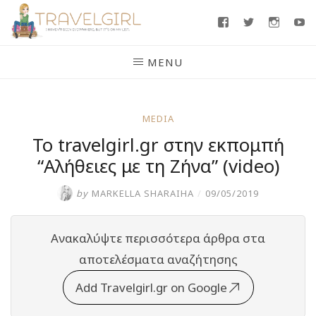
Skip
Facebook
Twitter
Insta
Y
to
content
MENU
MEDIA
To travelgirl.gr στην εκπομπή
“Αλήθειες με τη Ζήνα” (video)
by
MARKELLA SHARAIHA
/
09/05/2019
Ανακαλύψτε περισσότερα άρθρα στα
αποτελέσματα αναζήτησης
Add Travelgirl.gr on Google