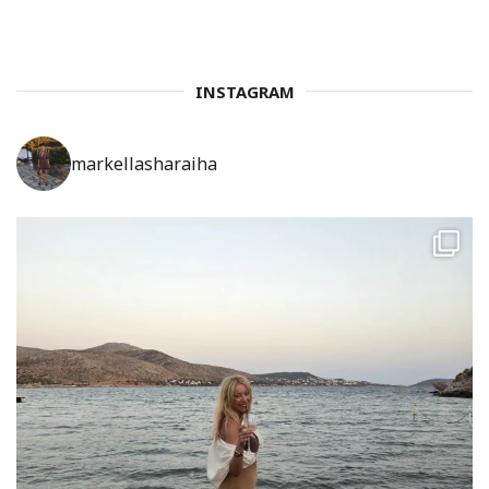
INSTAGRAM
markellasharaiha