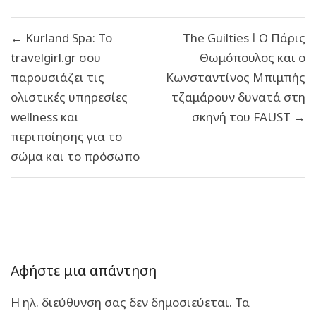
Πλοήγηση
← Kurland Spa: Το
The Guilties ǀ Ο Πάρις
άρθρων
travelgirl.gr σου
Θωμόπουλος και ο
παρουσιάζει τις
Κωνσταντίνος Μπιμπής
ολιστικές υπηρεσίες
τζαμάρουν δυνατά στη
wellness και
σκηνή του FAUST →
περιποίησης για το
σώμα και το πρόσωπο
Αφήστε μια απάντηση
Η ηλ. διεύθυνση σας δεν δημοσιεύεται.
Τα