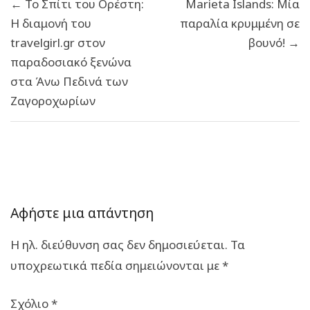
← Το Σπίτι του Ορέστη:
Marieta Islands: Μία
άρθρων
Η διαμονή του
παραλία κρυμμένη σε
travelgirl.gr στον
βουνό! →
παραδοσιακό ξενώνα
στα Άνω Πεδινά των
Ζαγοροχωρίων
Αφήστε μια απάντηση
Η ηλ. διεύθυνση σας δεν δημοσιεύεται.
Τα
υποχρεωτικά πεδία σημειώνονται με
*
Σχόλιο
*