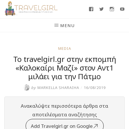
Skip
Facebook
Twitter
Insta
Y
to
content
MENU
MEDIA
Το travelgirl.gr στην εκπομπή
«Καλοκαίρι Μαζί» στον Αντ1
μιλάει για την Πάτμο
by
MARKELLA SHARAIHA
/
16/08/2019
Ανακαλύψτε περισσότερα άρθρα στα
αποτελέσματα αναζήτησης
Add Travelgirl.gr on Google