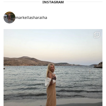
INSTAGRAM
markellasharaiha