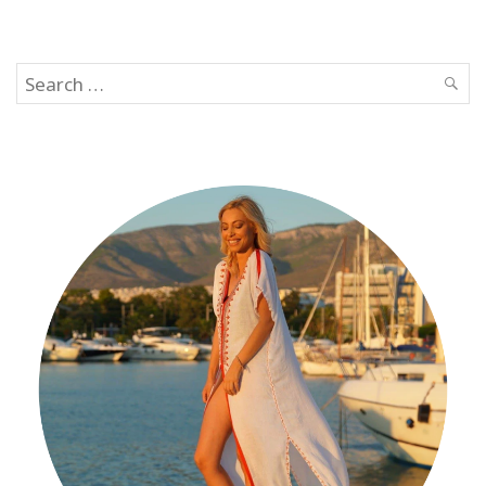
Search
SEAR
for: